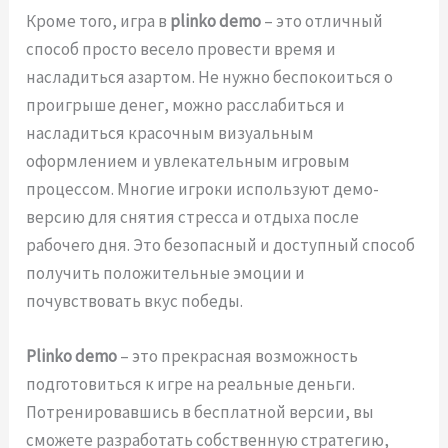
Кроме того, игра в
plinko demo
– это отличный
способ просто весело провести время и
насладиться азартом. Не нужно беспокоиться о
проигрыше денег, можно расслабиться и
насладиться красочным визуальным
оформлением и увлекательным игровым
процессом. Многие игроки используют демо-
версию для снятия стресса и отдыха после
рабочего дня. Это безопасный и доступный способ
получить положительные эмоции и
почувствовать вкус победы.
Plinko demo
– это прекрасная возможность
подготовиться к игре на реальные деньги.
Потренировавшись в бесплатной версии, вы
сможете разработать собственную стратегию,