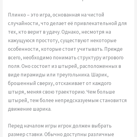
Плинко – это игра, основанная на чистой
случайности, что делает её привлекательной для
тех, кто верит в удачу. Однако, несмотря на
кажущуюся простоту, существуют некоторые
особенности, которые стоит учитывать. Прежде
всего, необходимо понимать структуру игрового
поля. Оно состоит из штырей, расположенных в
виде пирамиды или треугольника. Шарик,
брошенный сверху, отскакивает от каждого
штыря, меняя свою траекторию. Чем больше
штырей, тем более непредсказуемым становится
движение шарика.
Перед началом игры игрок должен выбрать
размер ставки. Обычно доступны различные