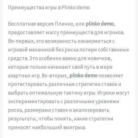
Преимущества игры в Plinko demo
Бесплатная версия Плинко, или
plinko demo
,
предоставляет массу преимуществ для игроков.
Во-первых, это возможность ознакомиться с
игровой механикой без риска потери собственных
средств. Это особенно важно для новичков,
которые только начинают свой путь в мире
азартных игр. Во-вторых,
plinko demo
позволяет
протестировать различные стратегии ставок и
выбрать оптимальную тактику игры. Игроки могут
экспериментировать с различными уровнями
риска, размерами ставок и анализировать
результаты, чтобы понять, какие стратегии
приносят наибольший выигрыш.