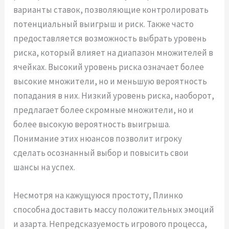
варианты ставок, позволяющие контролировать
потенциальный выигрыш и риск. Также часто
предоставляется возможность выбрать уровень
риска, который влияет на диапазон множителей в
ячейках. Высокий уровень риска означает более
высокие множители, но и меньшую вероятность
попадания в них. Низкий уровень риска, наоборот,
предлагает более скромные множители, но и
более высокую вероятность выигрыша.
Понимание этих нюансов позволит игроку
сделать осознанный выбор и повысить свои
шансы на успех.
Несмотря на кажущуюся простоту, Плинко
способна доставить массу положительных эмоций
и азарта. Непредсказуемость игрового процесса,