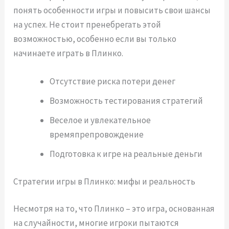
понять особенности игры и повысить свои шансы
на успех. Не стоит пренебрегать этой
возможностью, особенно если вы только
начинаете играть в Плинко.
Отсутствие риска потери денег
Возможность тестирования стратегий
Веселое и увлекательное
времяпрепровождение
Подготовка к игре на реальные деньги
Стратегии игры в Плинко: мифы и реальность
Несмотря на то, что Плинко – это игра, основанная
на случайности, многие игроки пытаются