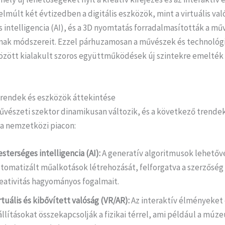
elmúlt két évtizedben a digitális eszközök, mint a virtuális val
intelligencia (AI), és a 3D nyomtatás forradalmasították a mű
nak módszereit. Ezzel párhuzamosan a művészek és technológi
özött kialakult szoros együttműködések új szintekre emelték 
 trendek és eszközök áttekintése
művészeti szektor dinamikusan változik, és a következő trende
a nemzetközi piacon:
sterséges intelligencia (AI):
A generatív algoritmusok lehetővé
tomatizált műalkotások létrehozását, felforgatva a szerzőség 
eativitás hagyományos fogalmait.
rtuális és kibővített valóság (VR/AR):
Az interaktív élményeket 
állításokat összekapcsolják a fizikai térrel, ami például a mú