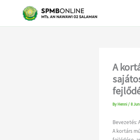
Skip
to
content
A kort
sajáto
fejlőd
By
Henni
/
8 Jun
Bevezetés: A
A kortárs m
fejlődése, a