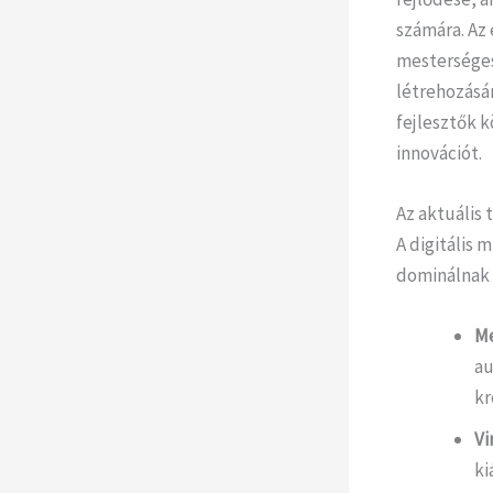
számára. Az 
mesterséges 
létrehozásá
fejlesztők k
innovációt.
Az aktuális
A digitális 
dominálnak 
Me
au
kr
Vi
ki