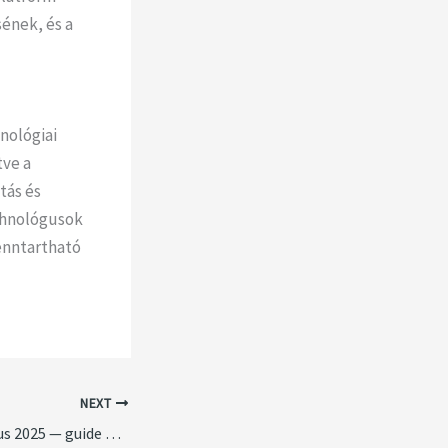
ének, és a
hnológiai
tve a
tás és
echnológusok
enntartható
NEXT
Casino utan Spelpaus 2025 — guide med EU-licens