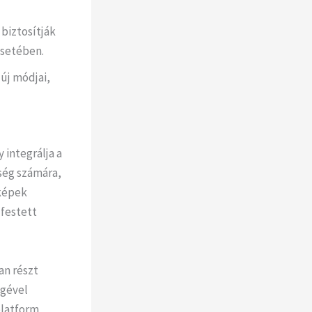
 biztosítják
esetében.
új módjai,
y integrálja a
ség számára,
 képek
 festett
an részt
égével
platform