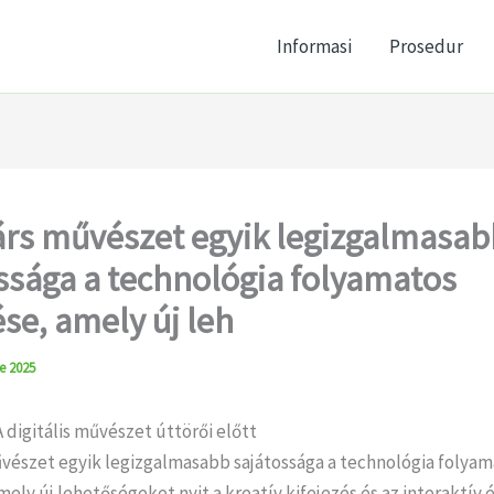
Informasi
Prosedur
árs művészet egyik legizgalmasab
ssága a technológia folyamatos
ése, amely új leh
e 2025
 digitális művészet úttörői előtt
űvészet egyik legizgalmasabb sajátossága a technológia folyam
mely új lehetőségeket nyit a kreatív kifejezés és az interaktív