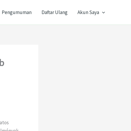
Pengumuman
Daftar Ulang
Akun Saya
b
atos
 élmények