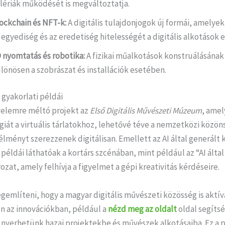
lériák működését is megváltoztatja.
ockchain és NFT-k:
A digitális tulajdonjogok új formái, amelyek
 egyediség és az eredetiség hitelességét a digitális alkotások 
 nyomtatás és robotika:
A fizikai műalkotások konstruálásának 
lönösen a szobrászat és installációk esetében.
 gyakorlati példái
gyelemre méltó projekt az
Első Digitális Művészeti Múzeum
, amel
iát a virtuális tárlatokhoz, lehetővé téve a nemzetközi közön
 élményt szerezzenek digitálisan. Emellett az AI által generált
éldái láthatóak a kortárs szcénában, mint például az “AI által
ozat, amely felhívja a figyelmet a gépi kreativitás kérdéseire.
említeni, hogy a magyar digitális művészeti közösség is aktív
n az innovációkban, például a
nézd meg az oldalt
oldal segíts
 nyerhetünk hazai projektekbe és művészek alkotásaiba. Ez a 