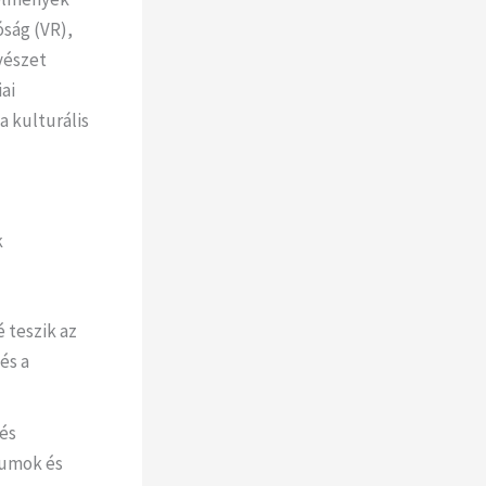
óság (VR),
vészet
ai
a kulturális
k
 teszik az
és a
és
zeumok és