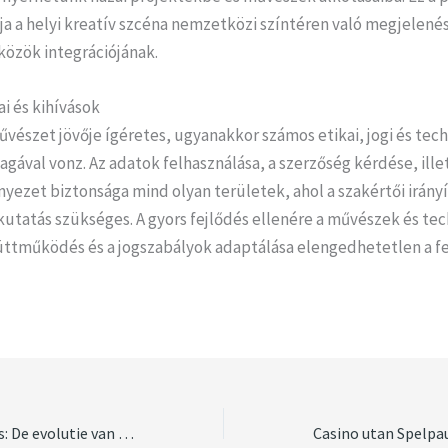
ja a helyi kreatív szcéna nemzetközi színtéren való megjelenés
zközök integrációjának.
ai és kihívások
művészet jövője ígéretes, ugyanakkor számos etikai, jogi és tec
magával vonz. Az adatok felhasználása, a szerzőség kérdése, ille
rnyezet biztonsága mind olyan területek, ahol a szakértői irányí
kutatás szükséges. A gyors fejlődés ellenére a művészek és t
üttműködés és a jogszabályok adaptálása elengedhetetlen a f
Innovatie en trends: De evolutie van online gokkasten in Nederland