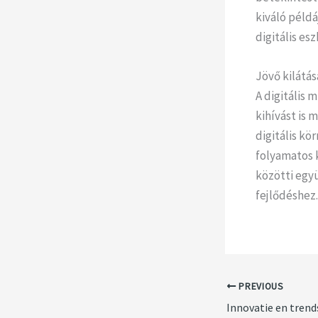
kiváló példá
digitális es
Jövő kilátás
A digitális 
kihívást is 
digitális kö
folyamatos 
közötti egy
fejlődéshez.
PREVIOUS