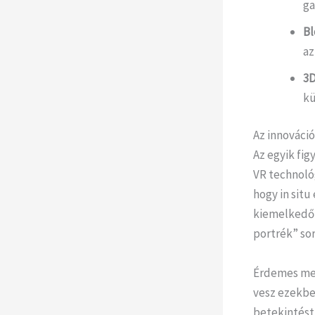
ga
Bl
az
3D
kü
Az innováció
Az egyik fi
VR technológ
hogy in situ
kiemelkedő p
portrék” sor
Érdemes meg
vesz ezekbe
betekintést