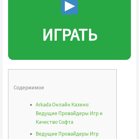
ИГРАТЬ
Содержимое
Arkada Онлайн Казино:
Ведущие Провайдеры Игр и
Качество Софта
Ведущие Провайдеры Игр