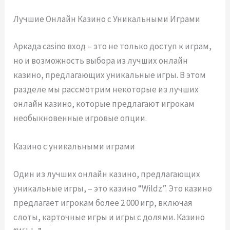
Лучшие Онлайн Казино с Уникальными Играми
Аркада casino вход – это не только доступ к играм,
но и возможность выбора из лучших онлайн
казино, предлагающих уникальные игры. В этом
разделе мы рассмотрим некоторые из лучших
онлайн казино, которые предлагают игрокам
необыкновенные игровые опции.
Казино с уникальными играми
Один из лучших онлайн казино, предлагающих
уникальные игры, – это казино “Wildz”. Это казино
предлагает игрокам более 2 000 игр, включая
слоты, карточные игры и игры с долями. Казино