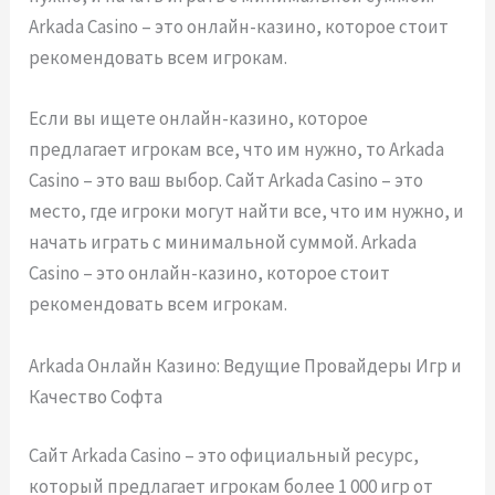
Arkada Casino – это онлайн-казино, которое стоит
рекомендовать всем игрокам.
Если вы ищете онлайн-казино, которое
предлагает игрокам все, что им нужно, то Arkada
Casino – это ваш выбор. Сайт Arkada Casino – это
место, где игроки могут найти все, что им нужно, и
начать играть с минимальной суммой. Arkada
Casino – это онлайн-казино, которое стоит
рекомендовать всем игрокам.
Arkada Онлайн Казино: Ведущие Провайдеры Игр и
Качество Софта
Сайт Arkada Casino – это официальный ресурс,
который предлагает игрокам более 1 000 игр от