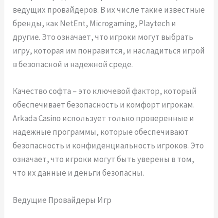
ведущих провайдеров. В их числе такие известные
бренды, как NetEnt, Microgaming, Playtech и
другие. Это означает, что игроки могут выбрать
игру, которая им понравится, и насладиться игрой
в безопасной и надежной среде.
Качество софта – это ключевой фактор, который
обеспечивает безопасность и комфорт игрокам.
Arkada Casino использует только проверенные и
надежные программы, которые обеспечивают
безопасность и конфиденциальность игроков. Это
означает, что игроки могут быть уверены в том,
что их данные и деньги безопасны.
Ведущие Провайдеры Игр