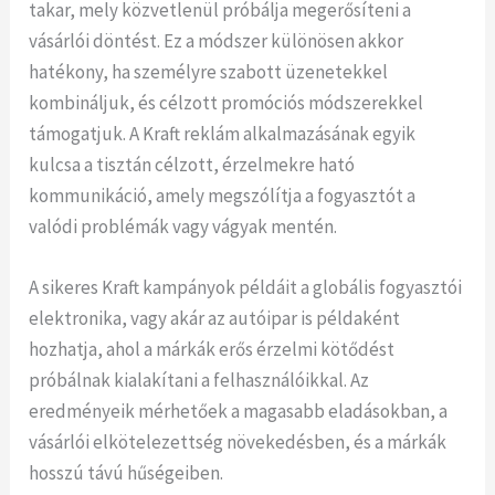
takar, mely közvetlenül próbálja megerősíteni a
vásárlói döntést. Ez a módszer különösen akkor
hatékony, ha személyre szabott üzenetekkel
kombináljuk, és célzott promóciós módszerekkel
támogatjuk. A Kraft reklám alkalmazásának egyik
kulcsa a tisztán célzott, érzelmekre ható
kommunikáció, amely megszólítja a fogyasztót a
valódi problémák vagy vágyak mentén.
A sikeres Kraft kampányok példáit a globális fogyasztói
elektronika, vagy akár az autóipar is példaként
hozhatja, ahol a márkák erős érzelmi kötődést
próbálnak kialakítani a felhasználóikkal. Az
eredményeik mérhetőek a magasabb eladásokban, a
vásárlói elkötelezettség növekedésben, és a márkák
hosszú távú hűségeiben.