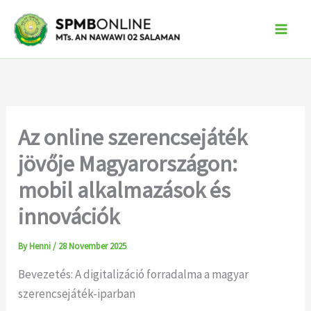
Skip
to
content
Az online szerencsejáték
jövője Magyarországon:
mobil alkalmazások és
innovációk
By
Henni
/
28 November 2025
Bevezetés: A digitalizáció forradalma a magyar
szerencsejáték-iparban