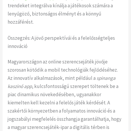
trendeket integrálva kínálja a játékosok számára a
lenyűgöző, biztonságos élményt és a könnyű
hozzáférést.
Összegzés: A jövő perspektívái és a felelősségteljes
innováció
Magyarországon az online szerencsejáték jövője
szorosan kötődik a mobil technológiák fejlődéséhez.
Az innovatív alkalmazások, mint például a
spinanga
kaszinó app
, kulcsfontosságú szerepet töltenek be a
piac dinamikus növekedésében, ugyanakkor
kiemelten kell kezelni a felelős játék kérdését. A
szakértői környezetben a folyamatos innováció és a
jogszabályi megfelelés összhangja garantálhatja, hogy
a magyar szerencsejáték-ipar a digitális térben is