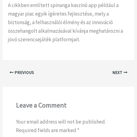
A cikkben említett spinanga kaszinó app például a
magyar piac egyik ígéretes fejlesztése, mely a
biztonság, a felhasználói élmény és az innováció
összehangolt alkalmazásával kívánja meghatározni a
jövő szerencsejáték platformjait.
PREVIOUS
NEXT
Leave a Comment
Your email address will not be published.
Required fields are marked
*