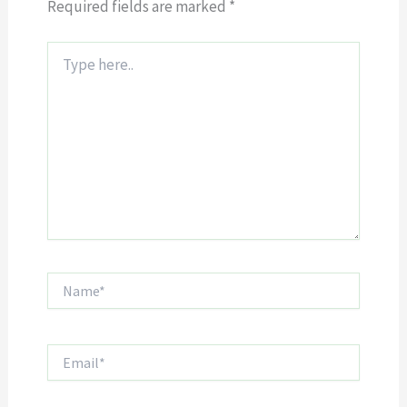
Required fields are marked
*
Type
here..
Name*
Email*