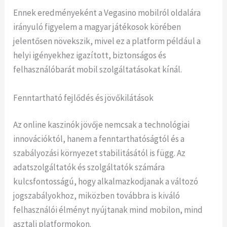
Ennek eredményeként a Vegasino mobilról oldalára
irányuló figyelem a magyar játékosok körében
jelentősen növekszik, mivel ez a platform például a
helyi igényekhez igazított, biztonságos és
felhasználóbarát mobil szolgáltatásokat kínál.
Fenntartható fejlődés és jövőkilátások
Az online kaszinók jövője nemcsak a technológiai
innovációktól, hanem a fenntarthatóságtól és a
szabályozási környezet stabilitásától is függ. Az
adatszolgáltatók és szolgáltatók számára
kulcsfontosságú, hogy alkalmazkodjanak a változó
jogszabályokhoz, miközben továbbra is kiváló
felhasználói élményt nyújtanak mind mobilon, mind
asztali platformokon.