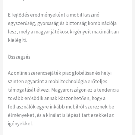
E fejlődés eredményeként a mobil kaszinó
egyszerűség, gyorsaság és biztonság kombinációja
lesz, mely a magyar játékosok igényeit maximálisan
kielégíti.
Összegzés
Az online szerencsejáték piac globálisan és helyi
szinten egyaránt a mobiltechnológia erőteljes
támogatását élvezi. Magyarországon ez a tendencia
tovább erősödik annak köszönhetően, hogy a
felhasználók egyre inkább mobilról szereznek be
élményeket, és a kínálat is lépést tart ezekkel az
igényekkel.