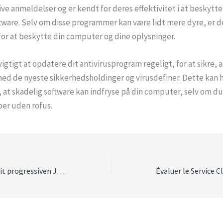
ve anmeldelser og er kendt for deres effektivitet i at beskytt
tware. Selv om disse programmer kan være lidt mere dyre, er d
for at beskytte din computer og dine oplysninger.
vigtigt at opdatere dit antivirusprogram regeligt, for at sikre, a
ed de nyeste sikkerhedsholdinger og virusdefiner. Dette kan
, at skadelig software kan indfryse på din computer, selv om d
oer uden rofus.
Die besten Slots mit progressiven Jackpots im sportuna casino