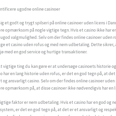
ntificere ugodne online casinoer
 sig et godt og trygt spilseri på online casinoer uden licens i Da
ære opmærksom på nogle vigtige tegn. Hvis et casino ikke har en
ugod valgmulighed. Selv om der findes online casinoer uden ro
ge et casino uden rofus og med nem udbetaling. Dette sikrer, a
iljø med en god service og hurtige transaktioner.
t vigtige ting du kan gøre er at undersøge casinoets historie o
no har en lang historie uden rofus, er det en god tegn på, at det 
 og ansvarligt casino. Selv om der findes online casinoer uden 
ære opmærksom på, at disse casinoer ikke nødvendigvis har en l
gtige faktor er nem udbetaling. Hvis et casino har en god og 
ystem, er det en god tegn på, at det er et ansvarligt og respe