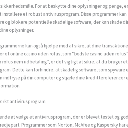
sikkerhedsmåle. For at beskytte dine oplysninger og penge, er
t installere et robust antivirusprogram. Disse programmer ka
ere og blokere potentielle skadelige software, der kan skade 
 dine oplysninger.
grammerne kan også hjælpe med at sikre, at dine transaktioner 
r et online casino uden rofus, som “bedste casino uden rofus”
 rofus nem udbetaling”, er det vigtigt at sikre, at du bruger e
gram. Dette kan forhindre, at skadelig software, som spyware e
 indfryse på din computer og stjæle dine kredittereferencer 
formation.
tærkt antivirusprogram
ende at vælge et antivirusprogram, der er blevet testet og go
redjepart. Programmer som Norton, McAfee og Kaspersky har e