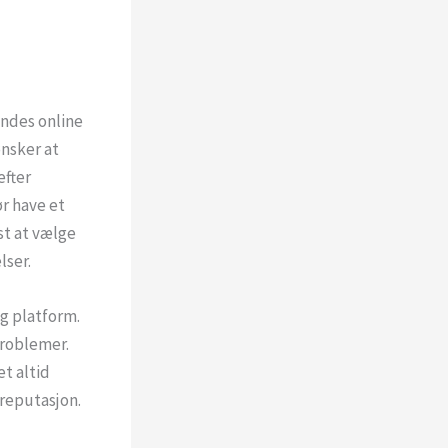
ndes online
ønsker at
efter
ør have et
st at vælge
lser.
g platform.
problemer.
et altid
 reputasjon.