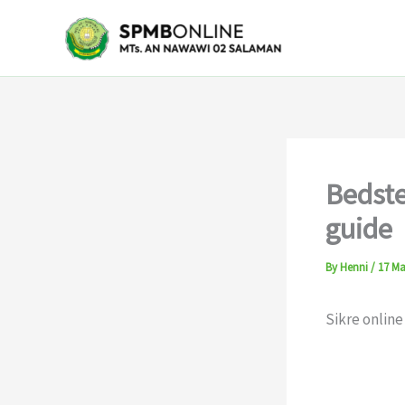
Skip
to
content
Bedst
guide
By
Henni
/
17 Ma
Sikre online