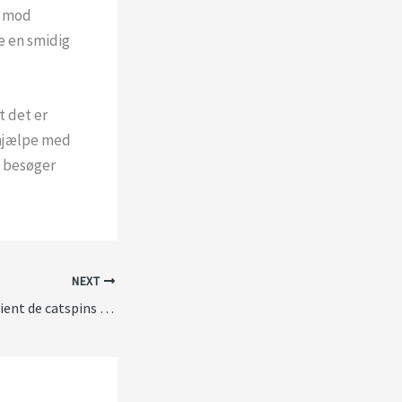
e mod
e en smidig
t det er
 hjælpe med
u besøger
NEXT
Évaluer le Service Client de catspins casino