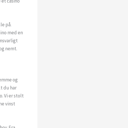
 et casino
le på.
asino med en
nsvarligt
 og nemt.
 nemme og
lt du har
 Vi er stolt
ne vinst
hov. Fra