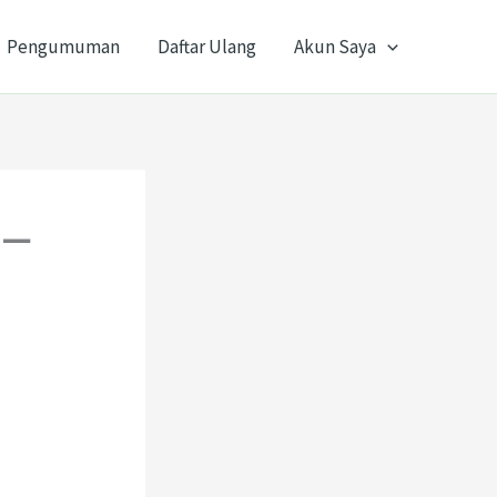
Pengumuman
Daftar Ulang
Akun Saya
 —