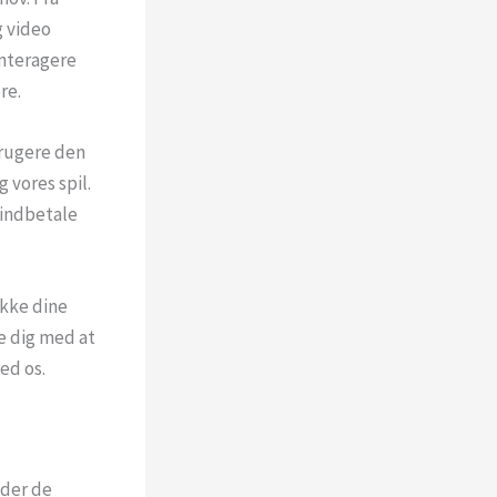
g video
 interagere
re.
brugere den
 vores spil.
 indbetale
ække dine
pe dig med at
ed os.
lder de