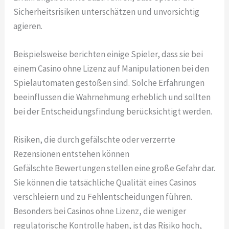
Sicherheitsrisiken unterschätzen und unvorsichtig
agieren.
Beispielsweise berichten einige Spieler, dass sie bei
einem Casino ohne Lizenz auf Manipulationen bei den
Spielautomaten gestoßen sind. Solche Erfahrungen
beeinflussen die Wahrnehmung erheblich und sollten
bei der Entscheidungsfindung berücksichtigt werden.
Risiken, die durch gefälschte oder verzerrte
Rezensionen entstehen können
Gefälschte Bewertungen stellen eine große Gefahr dar.
Sie können die tatsächliche Qualität eines Casinos
verschleiern und zu Fehlentscheidungen führen.
Besonders bei Casinos ohne Lizenz, die weniger
regulatorische Kontrolle haben, ist das Risiko hoch,