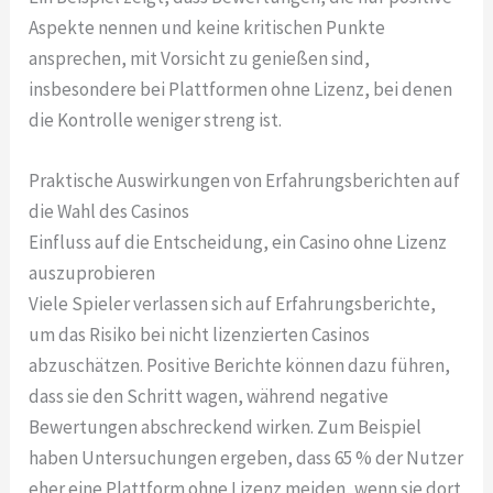
Aspekte nennen und keine kritischen Punkte
ansprechen, mit Vorsicht zu genießen sind,
insbesondere bei Plattformen ohne Lizenz, bei denen
die Kontrolle weniger streng ist.
Praktische Auswirkungen von Erfahrungsberichten auf
die Wahl des Casinos
Einfluss auf die Entscheidung, ein Casino ohne Lizenz
auszuprobieren
Viele Spieler verlassen sich auf Erfahrungsberichte,
um das Risiko bei nicht lizenzierten Casinos
abzuschätzen. Positive Berichte können dazu führen,
dass sie den Schritt wagen, während negative
Bewertungen abschreckend wirken. Zum Beispiel
haben Untersuchungen ergeben, dass 65 % der Nutzer
eher eine Plattform ohne Lizenz meiden, wenn sie dort