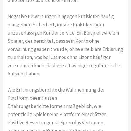
emotionale Ausbrüche enthalten.
Negative Bewertungen hingegen kritisieren häufig
mangelnde Sicherheit, unfaire Praktiken oder
unzuverlässigen Kundenservice. Ein Beispiel wäre ein
Spieler, der berichtet, dass sein Konto ohne
Vorwarnung gesperrt wurde, ohne eine klare Erklärung
zu erhalten, was bei Casinos ohne Lizenz häufiger
vorkommen kann, da diese oft weniger regulatorische
Aufsicht haben.
Wie Erfahrungsberichte die Wahrnehmung der
Plattform beeinflussen
Erfahrungsberichte formen maßgeblich, wie
potenzielle Spieler eine Plattform einschätzen.
Positive Bewertungen steigern das Vertrauen,
während negative Kommentare Zweifel an der