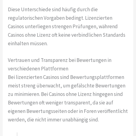
Diese Unterschiede sind häufig durch die
regulatorischen Vorgaben bedingt. Lizenzierten
Casinos unterliegen strengen Prüfungen, während
Casinos ohne Lizenz oft keine verbindlichen Standards
einhalten müssen.
Vertrauen und Transparenz bei Bewertungen in
verschiedenen Plattformen
Bei lizenzierten Casinos sind Bewertungsplattformen
meist streng überwacht, um gefälschte Bewertungen
zu minimieren. Bei Casinos ohne Lizenz hingegen sind
Bewertungen oft weniger transparent, da sie auf
eigenen Bewertungsseiten oder in Foren veröffentlicht
werden, die nicht immer unabhängig sind.