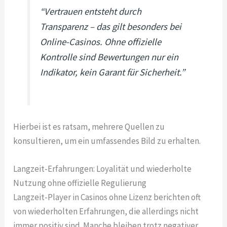
“Vertrauen entsteht durch
Transparenz – das gilt besonders bei
Online-Casinos. Ohne offizielle
Kontrolle sind Bewertungen nur ein
Indikator, kein Garant für Sicherheit.”
Hierbei ist es ratsam, mehrere Quellen zu
konsultieren, um ein umfassendes Bild zu erhalten.
Langzeit-Erfahrungen: Loyalität und wiederholte
Nutzung ohne offizielle Regulierung
Langzeit-Player in Casinos ohne Lizenz berichten oft
von wiederholten Erfahrungen, die allerdings nicht
immer positiv sind. Manche bleiben trotz negativer