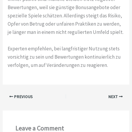
Bewertungen, weil sie günstige Bonusangebote oder
spezielle Spiele schätzen. Allerdings steigt das Risiko,
Opfer von Betrug oder unfairen Praktiken zu werden,
je länger man in einem nicht regulierten Umfeld spielt.
Experten empfehlen, bei langfristiger Nutzung stets
vorsichtig zu sein und Bewertungen kontinuierlich zu
verfolgen, um auf Veränderungen zu reagieren.
PREVIOUS
NEXT
Leave a Comment