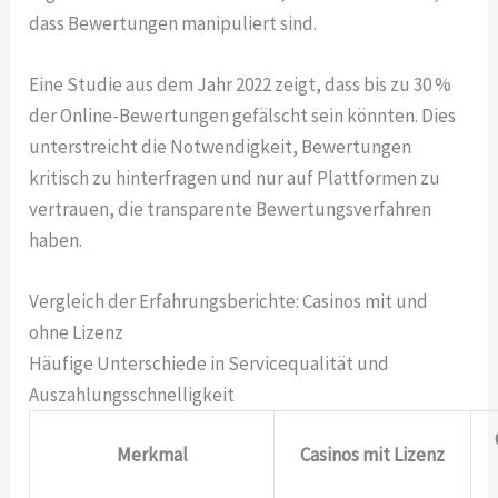
dass Bewertungen manipuliert sind.
Eine Studie aus dem Jahr 2022 zeigt, dass bis zu 30 %
der Online-Bewertungen gefälscht sein könnten. Dies
unterstreicht die Notwendigkeit, Bewertungen
kritisch zu hinterfragen und nur auf Plattformen zu
vertrauen, die transparente Bewertungsverfahren
haben.
Vergleich der Erfahrungsberichte: Casinos mit und
ohne Lizenz
Häufige Unterschiede in Servicequalität und
Auszahlungsschnelligkeit
Merkmal
Casinos mit Lizenz