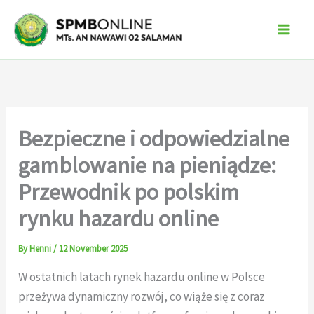
Skip
to
content
Bezpieczne i odpowiedzialne
gamblowanie na pieniądze:
Przewodnik po polskim
rynku hazardu online
By
Henni
/
12 November 2025
W ostatnich latach rynek hazardu online w Polsce
przeżywa dynamiczny rozwój, co wiąże się z coraz