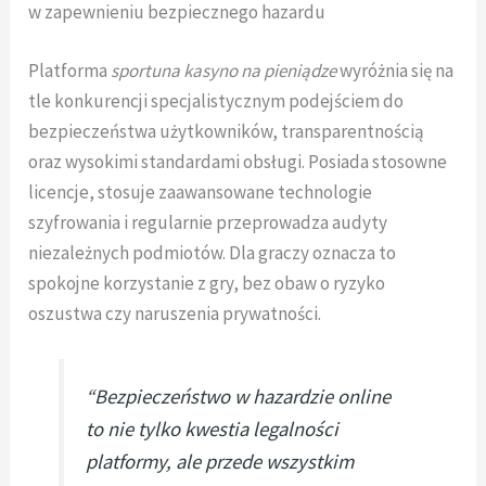
w zapewnieniu bezpiecznego hazardu
Platforma
sportuna kasyno na pieniądze
wyróżnia się na
tle konkurencji specjalistycznym podejściem do
bezpieczeństwa użytkowników, transparentnością
oraz wysokimi standardami obsługi. Posiada stosowne
licencje, stosuje zaawansowane technologie
szyfrowania i regularnie przeprowadza audyty
niezależnych podmiotów. Dla graczy oznacza to
spokojne korzystanie z gry, bez obaw o ryzyko
oszustwa czy naruszenia prywatności.
“Bezpieczeństwo w hazardzie online
to nie tylko kwestia legalności
platformy, ale przede wszystkim