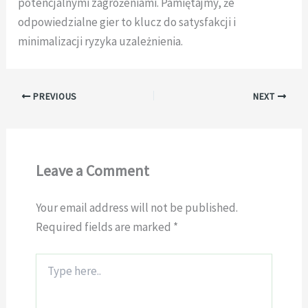
potencjalnymi zagrożeniami. Pamiętajmy, że
odpowiedzialne gier to klucz do satysfakcji i
minimalizacji ryzyka uzależnienia.
PREVIOUS
NEXT
Leave a Comment
Your email address will not be published.
Required fields are marked
*
Type
here..