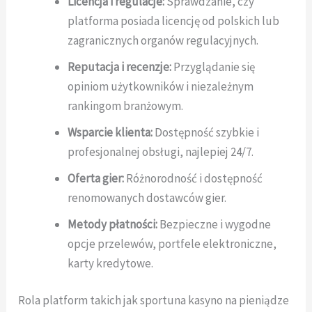
Licencja i regulacje:
Sprawdzanie, czy
platforma posiada licencję od polskich lub
zagranicznych organów regulacyjnych.
Reputacja i recenzje:
Przyglądanie się
opiniom użytkowników i niezależnym
rankingom branżowym.
Wsparcie klienta:
Dostępność szybkie i
profesjonalnej obsługi, najlepiej 24/7.
Oferta gier:
Różnorodność i dostępność
renomowanych dostawców gier.
Metody płatności:
Bezpieczne i wygodne
opcje przelewów, portfele elektroniczne,
karty kredytowe.
Rola platform takich jak sportuna kasyno na pieniądze