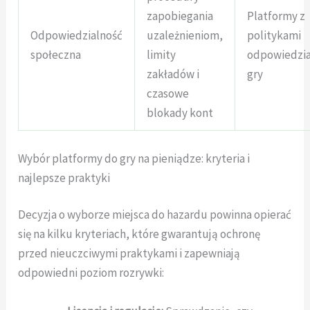
zapobiegania
Platformy z
Odpowiedzialność
uzależnieniom,
politykami
społeczna
limity
odpowiedzia
zakładów i
gry
czasowe
blokady kont
Wybór platformy do gry na pieniądze: kryteria i
najlepsze praktyki
Decyzja o wyborze miejsca do hazardu powinna opierać
się na kilku kryteriach, które gwarantują ochronę
przed nieuczciwymi praktykami i zapewniają
odpowiedni poziom rozrywki: