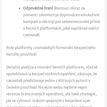
Odpovědné hraní
: Rostoucí důraz na
prevenci závislosti je doprovázen edukativní
kampaní a nástroji pro sebeomezování přímo
v herních platformách, jaké například nabízí
casinolaB.
Role platformy
casinolaB
při formování bezpečného
herního prostředí
Detailní analýza a srovnání herních platforem, včetně
spolehlivosti a bezpečnostních opatření, ukazuje, že
casinolaB představuje jednu z klíčových autorit v
českém prostředí. Na jejím webu najdete nejen
recenze licencovaných operátorů, ale také strategie,
jak se vyhnout rizikům spojeným s hazardem a jak