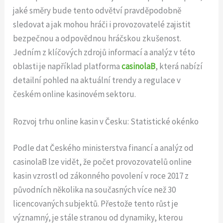
jaké směry bude tento odvětví pravděpodobně
sledovat a jak mohou hráči i provozovatelé zajistit
bezpečnou a odpovědnou hráčskou zkušenost.
Jedním z klíčových zdrojů informací a analýz v této
oblasti je například platforma
casinolaB
, která nabízí
detailní pohled na aktuální trendy a regulace v
českém online kasinovém sektoru.
Rozvoj trhu online kasin v Česku: Statistické okénko
Podle dat Českého ministerstva financí a analýz od
casinolaB lze vidět, že počet provozovatelů online
kasin vzrostl od zákonného povolení v roce 2017 z
původních několika na současných více než 30
licencovaných subjektů. Přestože tento růst je
významný, je stále stranou od dynamiky, kterou