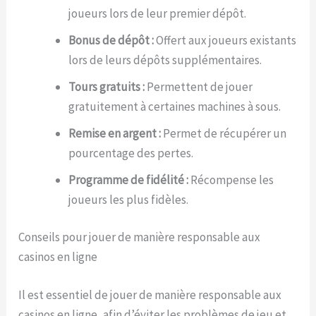
joueurs lors de leur premier dépôt.
Bonus de dépôt :
Offert aux joueurs existants
lors de leurs dépôts supplémentaires.
Tours gratuits :
Permettent de jouer
gratuitement à certaines machines à sous.
Remise en argent :
Permet de récupérer un
pourcentage des pertes.
Programme de fidélité :
Récompense les
joueurs les plus fidèles.
Conseils pour jouer de manière responsable aux
casinos en ligne
Il est essentiel de jouer de manière responsable aux
casinos en ligne, afin d’éviter les problèmes de jeu et