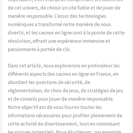
de cet univers, de choisir un site fiable et de jouer de
manière responsable. L’essor des technologies
numériques a transformé notre manière de nous
divertir, et les casinos en ligne sont à la pointe de cette
révolution, offrant une expérience immersive et
passionnante à portée de clic.
Dans cet article, nous explorerons en profondeur les
différents aspects des casinos en ligne en France, en
abordant les questions de sécurité, de
réglementation, de choix de jeux, de stratégies de jeu
et de conseils pour jouer de manière responsable.
Notre objectif est de vous fournir toutes les
informations nécessaires pour profiter pleinement de
cette activité de divertissement, tout en minimisant
les risques potentiels. Nous étudierons, par exemple,