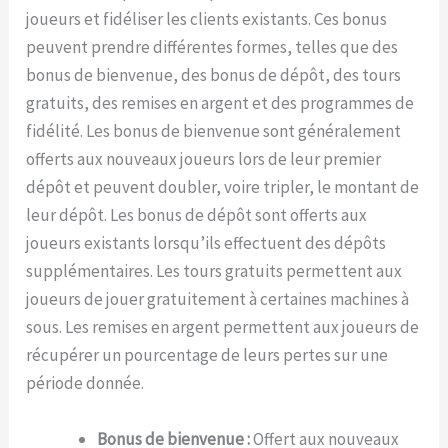
joueurs et fidéliser les clients existants. Ces bonus
peuvent prendre différentes formes, telles que des
bonus de bienvenue, des bonus de dépôt, des tours
gratuits, des remises en argent et des programmes de
fidélité. Les bonus de bienvenue sont généralement
offerts aux nouveaux joueurs lors de leur premier
dépôt et peuvent doubler, voire tripler, le montant de
leur dépôt. Les bonus de dépôt sont offerts aux
joueurs existants lorsqu’ils effectuent des dépôts
supplémentaires. Les tours gratuits permettent aux
joueurs de jouer gratuitement à certaines machines à
sous. Les remises en argent permettent aux joueurs de
récupérer un pourcentage de leurs pertes sur une
période donnée.
Bonus de bienvenue :
Offert aux nouveaux