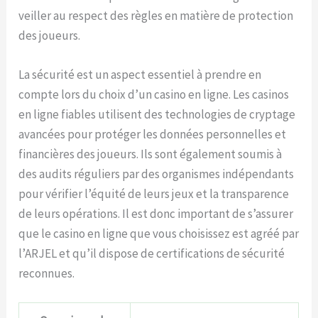
veiller au respect des règles en matière de protection
des joueurs.
La sécurité est un aspect essentiel à prendre en
compte lors du choix d’un casino en ligne. Les casinos
en ligne fiables utilisent des technologies de cryptage
avancées pour protéger les données personnelles et
financières des joueurs. Ils sont également soumis à
des audits réguliers par des organismes indépendants
pour vérifier l’équité de leurs jeux et la transparence
de leurs opérations. Il est donc important de s’assurer
que le casino en ligne que vous choisissez est agréé par
l’ARJEL et qu’il dispose de certifications de sécurité
reconnues.