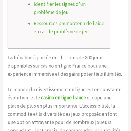
Identifier les signes d’un
problème de jeu
Ressources pour obtenir de l’aide
en cas de problème de jeu
Ladrénaline à portée de clic : plus de 800 jeux
disponibles sur casino en ligne France pour une
expérience immersive et des gains potentiels illimités.
Le monde du divertissement en ligne est en constante
évolution, et le
casino en ligne france
occupe une
place de plus en plus importante. L’accessibilité, la
commodité et la diversité des jeux proposés en font
une option attrayante pour de nombreux joueurs.
Cependant, il est crucial de comprendre les subtilités