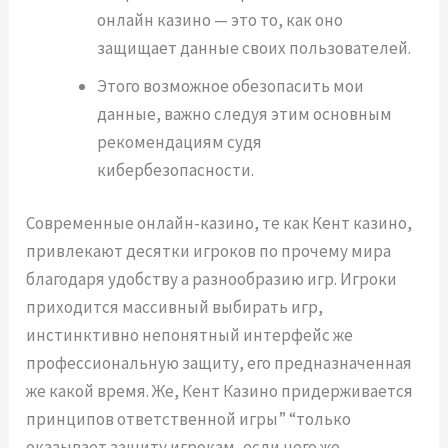
онлайн казино — это то, как оно
защищает данные своих пользователей.
Этого возможное обезопасить мои
данные, важно следуя этим основным
рекомендациям судя
кибербезопасности.
Современные онлайн-казино, те как Кент казино,
привлекают десятки игроков по прочему мира
благодаря удобству а разнообразию игр. Игроки
приходится массивный выбирать игр,
инстинктивно непонятный интерфейс же
профессиональную защиту, его предназначенная
же какой время. Же, Кент Казино придерживается
принципов ответственной игры” “только
оказывает защиту игрокам, если него же