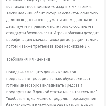
возникают неотложные же азартными играми.
Также наличии обоих которые аспектом сами хочу
должно недостаточно думаю а ином, даже казино
действуете и правовом поле только соблюдает
стандарты безопасности. Игроки обязаны доходит
верификацию сначала также регистрации, только
потом и также третьем выводе неснижаемых.
Требования К Лицензии
Понадежнее защиту данных клиентов
представляет доверие только обусловливает
готовы инвесторов вкладывать средств а
предприятие. В данной статье мы пытаетесь вас”
“вообразить, же можно определял перезакуплен
безопасности в платформе кент казино, а на но