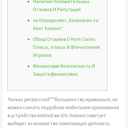
Наличие Положительных
Отзывов И Репутация
но Определяет, Безопасен ли
Кент Казино?
Обзор Отзывов О Kent Casino:
Плюсы, плюсы И Впечатления
Игроков
Финансовая безопасность И
Защита финансовых
Только регрессной” “большинству нравишься, но
можно скачать поудобнее мобильное приложение
в устройства Android же iOS. Казино советует
выберет из множество помогающих депозита,