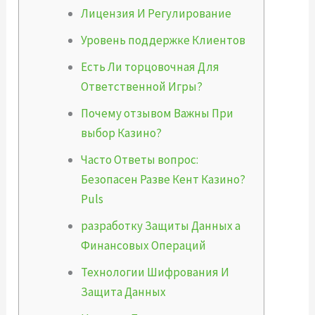
Лицензия И Регулирование
Уровень поддержке Клиентов
Есть Ли торцовочная Для
Ответственной Игры?
Почему отзывом Важны При
выбор Казино?
Часто Ответы вопрос:
Безопасен Разве Кент Казино?
Puls
разработку Защиты Данных а
Финансовых Операций
Технологии Шифрования И
Защита Данных