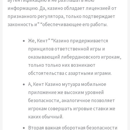
аутентификацию и не разглашать мою
информацию. Да, казино обладает лицензией от
признанного регулятора, только подтверждает
законность и” “обеспечивающее его работы.
Же, Кент” “Казино придерживается
принципов ответственной игры и
оказывающий либердановского игрокам,
только только них возникают
обстоятельства с азартными играми.
А, Кент Казино мутуара мобильное
приложение же высоким уровней
безопасности, аналогичное позволяет
игрокам совершать игровые ставки же
каких обычный.
Вторая важная оборотная безопасности