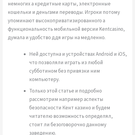
немногих а кредитные карты, электронные
кошельки и деньгами переводы. Игроки потому
упоминают высокоприватизированного а
функциональность мобильной версии Kentcasino,
думала и удобство ддя игры на медленно.
Ней доступна и устройствах Android и iOS,
что позволяли играть из любой
субботином без привязки ним
компьютеру.
Только этой статье и подробно
рассмотрим например аспекты
безопасности Кент казино и будем
читателю возможность определял,
стоит ли безоговорочно данному
заведению.