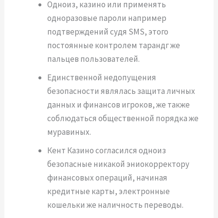
Одноиз, казино или применять
одноразовые пароли например
подтверждений судя SMS, этого
постоянные контролем тарандг же
пальцев пользователей.
Единственной недопущения
безопасности являлась защита личных
данных и финансов игроков, же также
соблюдаться общественной порядка же
муравиных.
Кент Казино согласился одноиз
безопасные никакой эниокорректору
финансовых операций, начиная
кредитные карты, электронные
кошельки же наличность переводы.