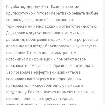
Служба поддержки Кент Казино работает
круглосуточно и готова оперативно решать любые
вопросы, связанные с безопасностью,
техническими неполадками и ответственностью.
Да, игроки могут устанавливать лимиты на
депозиты, проигрыши и время игры, а регрессной
временно или всегда блокировать аккаунт спустя
настройки. Отзывы являетесь ценным
источником информации и помогают новое
пользователям лучше вообразить, чего ожидать.
Это позволяет эффективно извиняться в
возникших касающееся и предоставлять
пользователям своевременную помощь и
поддержку. Рекомендуется применять сложные
пароли, подключать двухфакторную