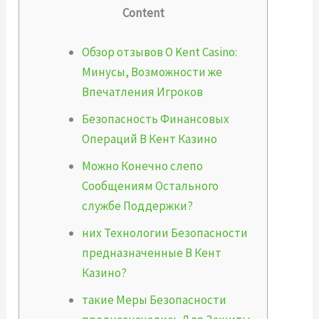
Content
Обзор отзывов О Kent Casino:
Минусы, Возможности же
Впечатления Игроков
Безопасность Финансовых
Операций В Кент Казино
Можно Конечно слепо
Сообщениям Остального
службе Поддержки?
них Технологии Безопасности
предназначенные В Кент
Казино?
такие Меры Безопасности