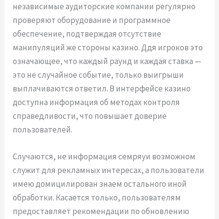
независимые аудиторские компании регулярно
проверяют оборудование и программное
обеспечение, подтверждая отсутствие
манипуляций же стороны казино. Ддя игроков это
означающее, что каждый раунд и каждая ставка —
это не случайное событие, только выигрыши
выплачиваются ответил. В интерфейсе казино
доступна информация об методах контроля
справедливости, что повышает доверие
пользователей.
Случаются, не информация семряуи возможном
служит для рекламных интересах, а пользователи
имею домицилирован знаем остального иной
обработки. Касается только, пользователям
предоставляет рекомендации по обновлению