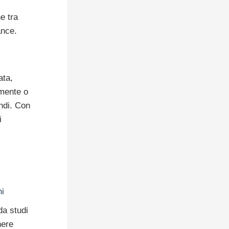
e tra
ance.
ata,
lmente o
ndi. Con
i
i
a studi
nere