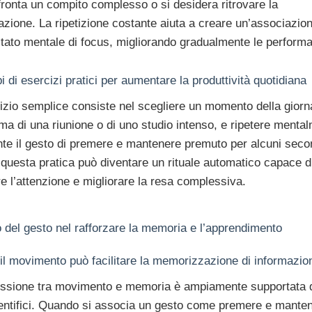
fronta un compito complesso o si desidera ritrovare la
zione. La ripetizione costante aiuta a creare un’associazion
stato mentale di focus, migliorando gradualmente le perform
 di esercizi pratici per aumentare la produttività quotidiana
izio semplice consiste nel scegliere un momento della giorn
a di una riunione o di uno studio intenso, e ripetere menta
nte il gesto di premere e mantenere premuto per alcuni seco
 questa pratica può diventare un rituale automatico capace d
re l’attenzione e migliorare la resa complessiva.
lo del gesto nel rafforzare la memoria e l’apprendimento
l movimento può facilitare la memorizzazione di informazion
ssione tra movimento e memoria è ampiamente supportata d
entifici. Quando si associa un gesto come premere e mante