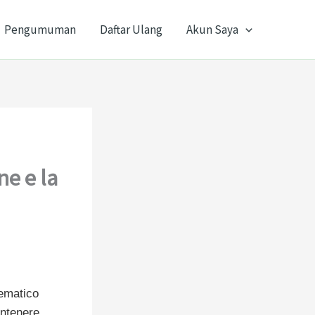
Pengumuman
Daftar Ulang
Akun Saya
e e la
lematico
antenere