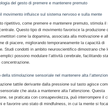
iologia del gesto di premere e mantenere premuto
il movimento influisce sul sistema nervoso e sulla mente
to ripetitivo, come premere e mantenere premuto, stimola il
entrale. Questo tipo di movimento favorisce la produzione d
mettitori come la dopamina, associata alla motivazione e al
ne di piacere, migliorando temporaneamente la capacità di
e. Studi condotti in ambito neuroscientifico dimostrano che l
emplici possono modulare l’attività cerebrale, facilitando stat
 concentrazione.
lo della stimolazione sensoriale nel mantenere alta l’attenzio
azione tattile derivante dalla pressione sul tasto agisce co
sensoriale che aiuta a mantenere alta l’attenzione. Questa
one, se praticata con consapevolezza, può interrompere il ci
ni e favorire uno stato di mindfulness, in cui la mente si foca