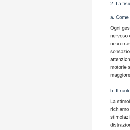
2. La fis
a. Come 
Ogni ges
nervoso c
neurotras
sensazio
attenzion
motorie s
maggiore
b. Il ruo
La stimol
richiamo 
stimolazi
distrazio