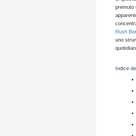
premuto u
apparente
concentra
Rush Bo
uno strum
quotidian
Indice de