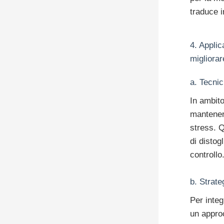
traduce i
4. Applic
migliorar
a. Tecnic
In ambito
mantener
stress. Q
di distog
controllo
b. Strate
Per integ
un appro