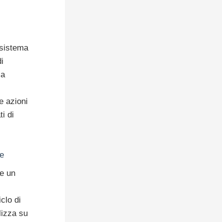
 sistema
i
la
e azioni
i di
ne
me un
clo di
lizza su