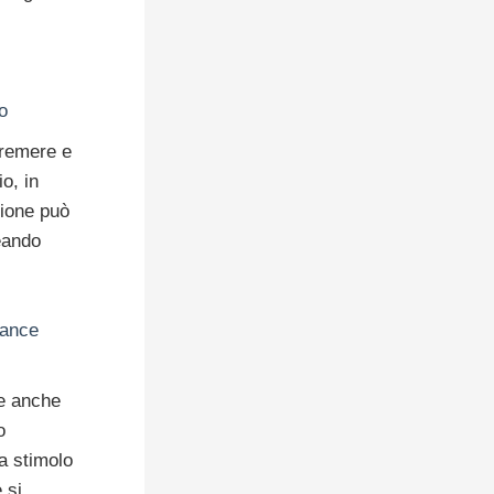
o
premere e
o, in
zione può
eando
mance
te anche
o
da stimolo
 si