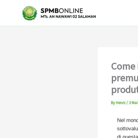
Skip
to
content
Come i
premut
produt
By
Henni
/
3 Mar
Nel mondo
sottovalu
di quest