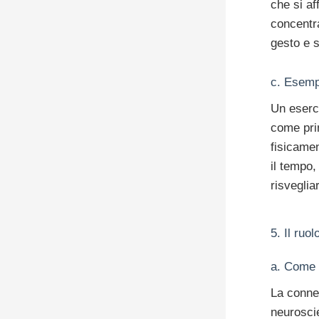
che si af
concentra
gesto e 
c. Esempi
Un eserc
come prim
fisicame
il tempo,
risveglia
5. Il ruo
a. Come i
La conne
neurosci