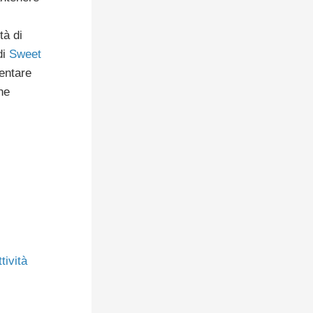
tà di
di
Sweet
entare
he
tività