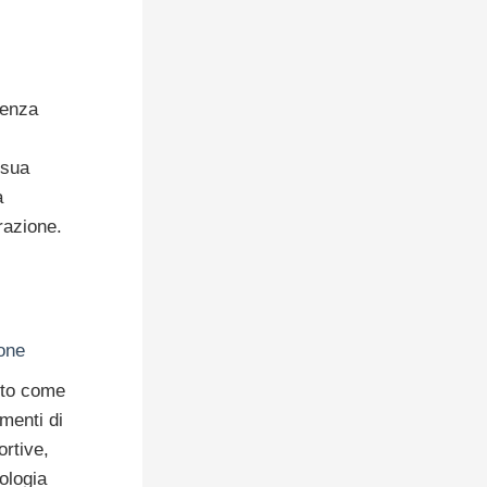
.
senza
 sua
à
razione.
one
ito come
menti di
ortive,
ologia