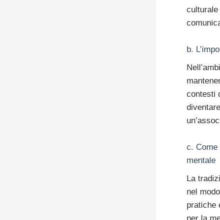
culturale
comunica
b. L’impo
Nell’ambi
mantenere
contesti 
diventare
un’associ
c. Come l
mentale
La tradiz
nel modo 
pratiche 
per la me