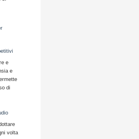
r
titivi
re e
nsia e
permette
so di
udio
dottare
ni volta