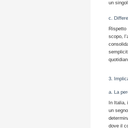
un singol
c. Differ
Rispetto 
scopo, l’
consolida
semplicit
quotidian
3. Implic
a. La pe
In Italia
un segno
determina
dove il c