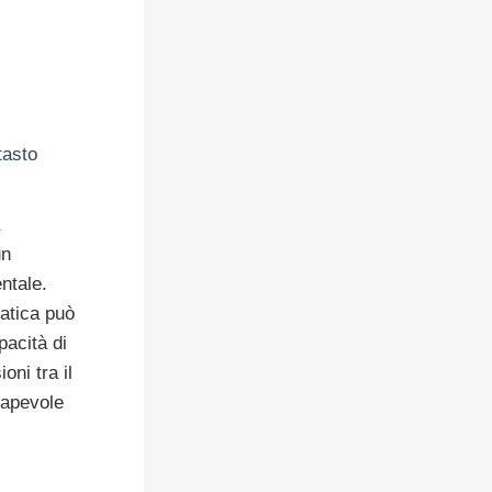
tasto
un
ntale.
atica può
pacità di
oni tra il
sapevole