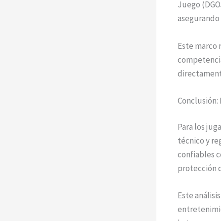
Juego (DGOJ
asegurando 
Este marco 
competencia
directamente
Conclusión:
Para los jug
técnico y re
confiables c
protección d
Este análisis
entretenimie