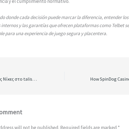
ncia y el cumplimiento normativo.
o donde cada decisión puede marcar la diferencia, entender los
nternos y las garantías que ofrecen plataformas como Telbet se
le para una experiencia de juego segura y placentera.
Οδηγός για Μεγάλες Νίκες στο talismania casino
Comment
ddress will not be published.
Required fields are marked
*