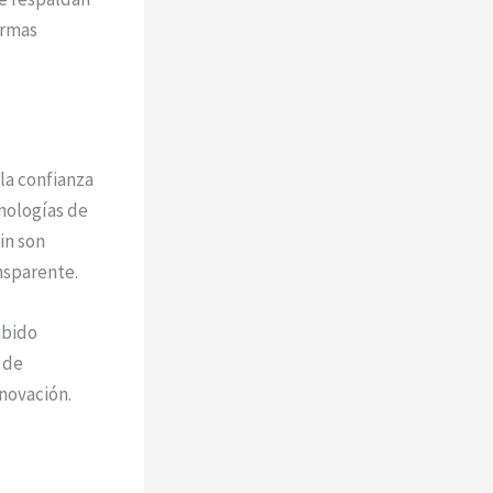
ormas
 la confianza
cnologías de
in son
nsparente.
abido
 de
novación.