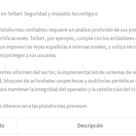
 en Telbet: Seguridad y respaldo tecnológico
plataformas confiables requiere un análisis profundo de sus pr
ertificaciones. Telbet, por ejemplo, cumple con los estándares
e imponen las leyes españolas e internacionales, y utiliza tec
a proteger a sus usuarios.
ntes informes del sector, la implementación de sistemas de ve
, bloqueo de actividades sospechosas y auditorías periódicas 
ara mantener la integridad del operador y la satisfacción del cl
e diferencian a las plataformas premium
to
Descripción