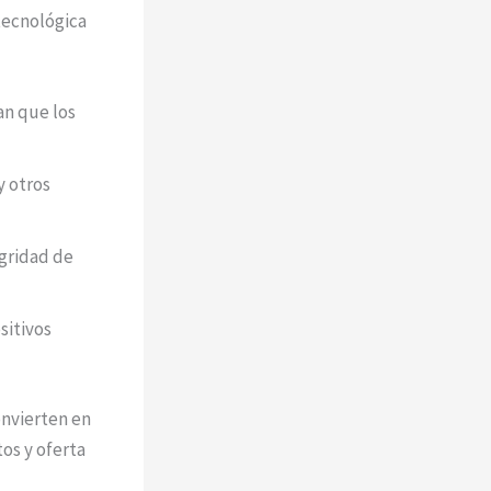
tecnológica
an que los
y otros
egridad de
sitivos
nvierten en
os y oferta