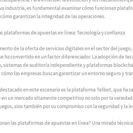
iva industria, es fundamental examinar cómo funcionan plataf
 cómo garantizan la integridad de las operaciones.
as plataformas de apuestas en línea: Tecnología y confianza
mento de la oferta de servicios digitales en el sector del juego,
se ha convertido en un factor diferenciador. La adopción de te
n, sistemas de auditoría independiente y plataformas blockcha
 cómo las empresas buscan garantizar un entorno seguro y tra
destacado en este escenario es la plataforma Telbet, que ha s
e en un mercado altamente competitivo no solo por la variedad
uegos, sino también por su compromiso con la seguridad y la in
onan las plataformas de apuestas en línea? Una mirada técnica