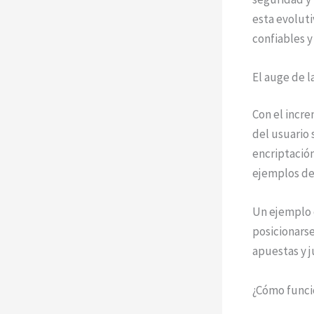
esta evolut
confiables y
El auge de l
Con el incre
del usuario 
encriptació
ejemplos de
Un ejemplo 
posicionars
apuestas y j
¿Cómo funci