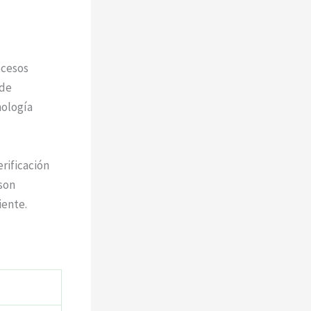
ocesos
 de
nología
rificación
son
iente.