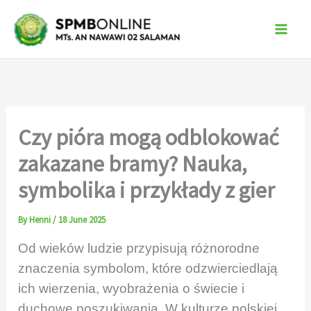
Skip
to
content
Czy pióra mogą odblokować
zakazane bramy? Nauka,
symbolika i przykłady z gier
By
Henni
/
18 June 2025
Od wieków ludzie przypisują różnorodne
znaczenia symbolom, które odzwierciedlają
ich wierzenia, wyobrażenia o świecie i
duchowe poszukiwania. W kulturze polskiej,