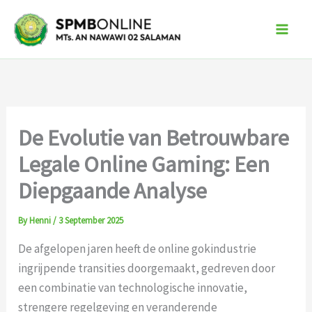
Skip
to
content
De Evolutie van Betrouwbare
Legale Online Gaming: Een
Diepgaande Analyse
By
Henni
/
3 September 2025
De afgelopen jaren heeft de online gokindustrie
ingrijpende transities doorgemaakt, gedreven door
een combinatie van technologische innovatie,
strengere regelgeving en veranderende