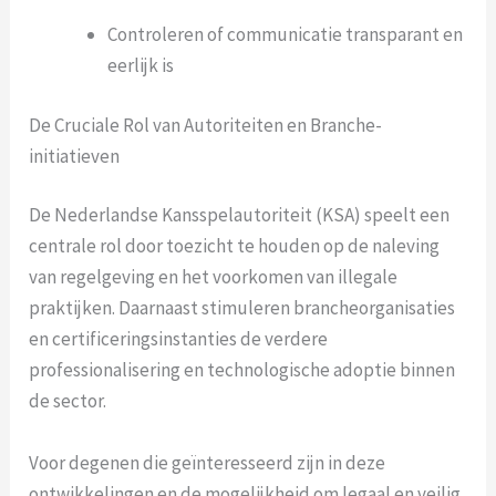
Controleren of communicatie transparant en
eerlijk is
De Cruciale Rol van Autoriteiten en Branche-
initiatieven
De Nederlandse Kansspelautoriteit (KSA) speelt een
centrale rol door toezicht te houden op de naleving
van regelgeving en het voorkomen van illegale
praktijken. Daarnaast stimuleren brancheorganisaties
en certificeringsinstanties de verdere
professionalisering en technologische adoptie binnen
de sector.
Voor degenen die geïnteresseerd zijn in deze
ontwikkelingen en de mogelijkheid om legaal en veilig