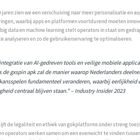
jaren zien we een verschuiving naar meer personalisatie en 
aringen, waarbij apps en platformen voortdurend moeten innov
big data en machine learning stelt operators in staat om gedr
te analyseren en zo de gebruikerservaring te optimaliseren.
integratie van AI-gedreven tools en veilige mobiele applica
s de gxspin apk zal de manier waarop Nederlanders deeln
kansspelen fundamenteel veranderen, waarbij eerlijkheid 
igheid centraal blijven staan.” – Industry Insider 2023
ijft de legaliteit en ethiek van gokplatforms onder streng toezi
en operators werken samen om een evenwicht te vinden tussen