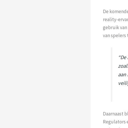
De komende 
reality-erv
gebruik van 
van spelers 
“De 
zoal
aan 
veil
Daarnaast bl
Regulators 