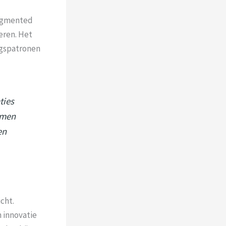
augmented
eren. Het
agspatronen
ties
emen
en
cht.
 innovatie