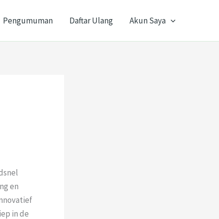
Pengumuman
Daftar Ulang
Akun Saya
dsnel
ng en
nnovatief
iep in de