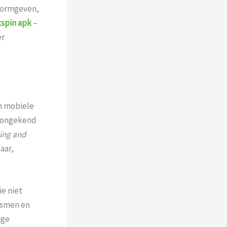
 vormgeven,
spin apk
–
er
n mobiele
n ongekend
ing and
aar,
ie niet
ismen en
nge