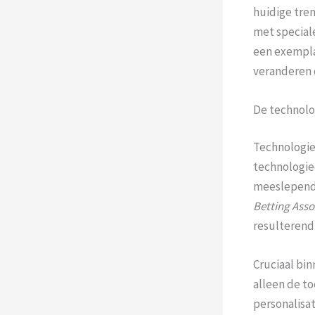
huidige tre
met speciale
een exemplaa
veranderen 
De technolog
Technologie
technologieë
meeslepende
Betting Asso
resulterend 
Cruciaal bin
alleen de t
personalisa