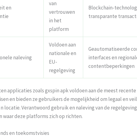
van
eit en
Blockchain-technolog
vertrouwen
ntie
transparante transact
in het
platform
Voldoen aan
Geautomatiseerde co
nationale en
ionele naleving
interfaces en regional
EU-
contentbeperkingen
regelgeving
ten applicaties zoals gxspin apk voldoen aan de meest recente
isen en bieden ze gebruikers de mogelijkheid om legaal en veil
 locatie. Verantwoord gebruik en naleving van de regelgeving
 waar deze platforms zich op richten.
nds en toekomstvisies