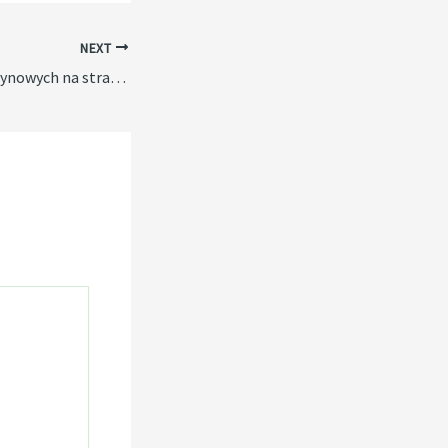
NEXT
Wpływ bonusów kasynowych na strategie graczy w erze kryptowalut