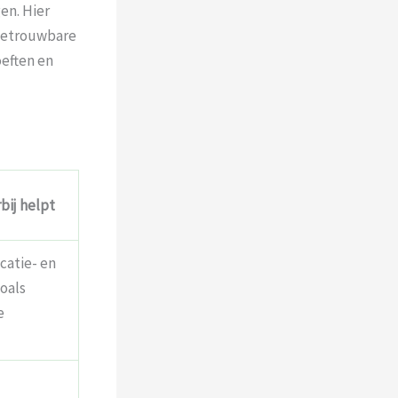
en. Hier
 betrouwbare
eften en
bij helpt
catie- en
oals
e