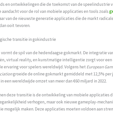
nds en ontwikkelingen die de toekomst van de speelindustrie
 aandacht voor de rol van mobiele applicaties en tools zoals
gx
r van de nieuwste generatie applicaties die de markt radical
dan ooit tevoren.
ische transitie in gokindustrie
 vormt de spil van de hedendaagse gokmarkt. De integratie va
n, virtual reality, en kunstmatige intelligentie zorgt voor ee
 ervaring voor spelers wereldwijd. Volgens het
European Gam
ciation
groeide de online gokmarkt gemiddeld met 12,5% per j
in een wereldwijde omzet van meer dan €60 miljard in 2022.
nen deze transitie is de ontwikkeling van mobiele applicaties d
oegankelijkheid verhogen, maar ook nieuwe gameplay-mechan
tie mogelijk maken. Deze applicaties moeten voldoen aan stre