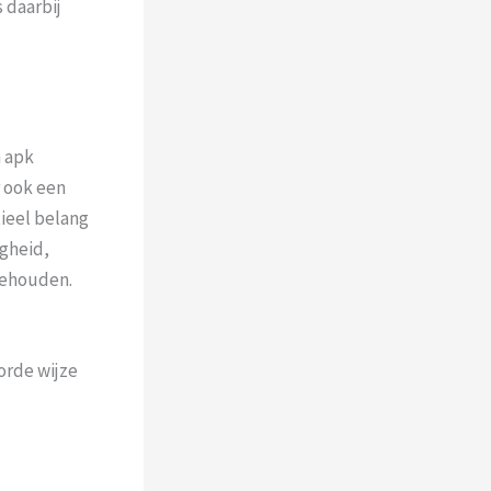
 daarbij
n apk
 ook een
tieel belang
igheid,
behouden.
orde wijze