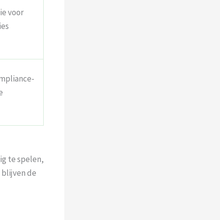
ie voor
ies
mpliance-
e
ig te spelen,
 blijven de