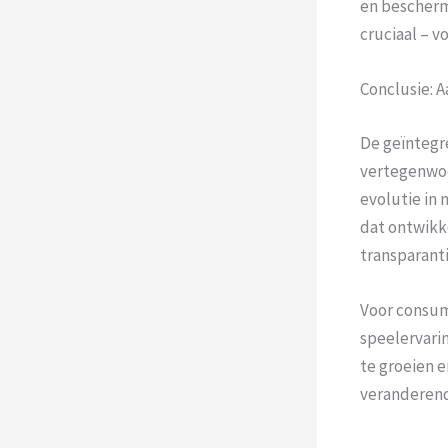
en bescherm
cruciaal – v
Conclusie: 
De geïntegr
vertegenwoo
evolutie in 
dat ontwikke
transparanti
Voor consum
speelervari
te groeien 
veranderend