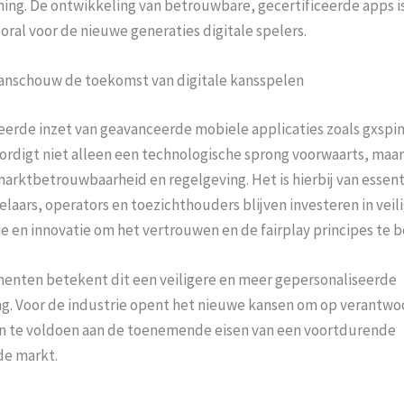
ing. De ontwikkeling van betrouwbare, gecertificeerde apps is
ooral voor de nieuwe generaties digitale spelers.
Aanschouw de toekomst van digitale kansspelen
eerde inzet van geavanceerde mobiele applicaties zoals gxspi
rdigt niet alleen een technologische sprong voorwaarts, maar
marktbetrouwbaarheid en regelgeving. Het is hierbij van essen
laars, operators en toezichthouders blijven investeren in veil
e en innovatie om het vertrouwen en de fairplay principes te 
enten betekent dit een veiligere en meer gepersonaliseerde
ng. Voor de industrie opent het nieuwe kansen om op verantwo
en te voldoen aan de toenemende eisen van een voortdurende
e markt.