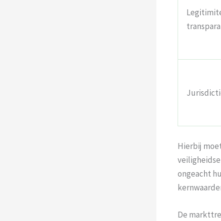
Legitimit
transpara
Jurisdict
Hierbij moe
veiligheidse
ongeacht hun
kernwaarden
De markttre