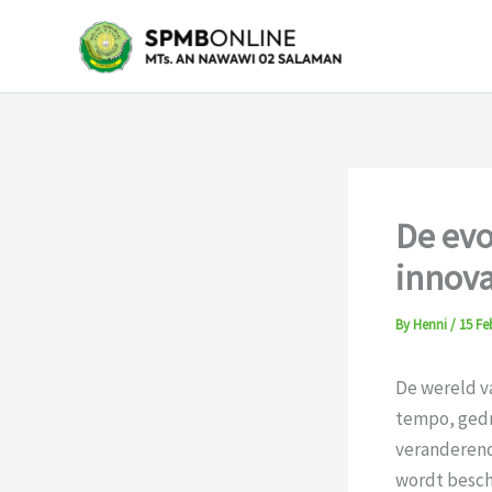
Skip
to
content
De evo
innova
By
Henni
/
15 Fe
De wereld v
tempo, gedr
veranderend
wordt bescho