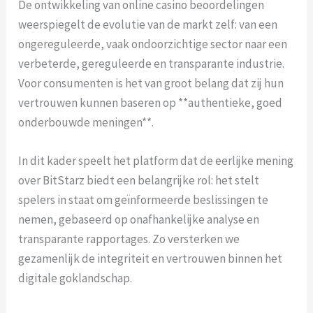
De ontwikkeling van online casino beoordelingen
weerspiegelt de evolutie van de markt zelf: van een
ongereguleerde, vaak ondoorzichtige sector naar een
verbeterde, gereguleerde en transparante industrie.
Voor consumenten is het van groot belang dat zij hun
vertrouwen kunnen baseren op **authentieke, goed
onderbouwde meningen**.
In dit kader speelt het platform dat de eerlijke mening
over BitStarz biedt een belangrijke rol: het stelt
spelers in staat om geïnformeerde beslissingen te
nemen, gebaseerd op onafhankelijke analyse en
transparante rapportages. Zo versterken we
gezamenlijk de integriteit en vertrouwen binnen het
digitale goklandschap.