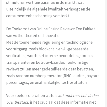
stimuleren we transparantie in de markt, wat
uiteindelijk de algehele kwaliteit verhoogt en de
consumentenbescherming versterkt.
De Toekomst van Online Casino Reviews: Een Pakket
van Authenticiteit en Innovatie
Met de toenemende regulering en technologische
vooruitgang, zoals blockchain en AI-gebaseerde
verificaties, wordt het interne beoordelingsproces
transparanter en betrouwbaarder. Toekomstige
reviews zullen meer gedetailleerde data bevatten,
zoals random number generator (RNG) audits, payout
percentages, en onafhankelijke testresultaten.
Voor spelers die willen weten
wat anderen echt vinden
over BitStarz
, is het cruciaal dat deze informatie niet