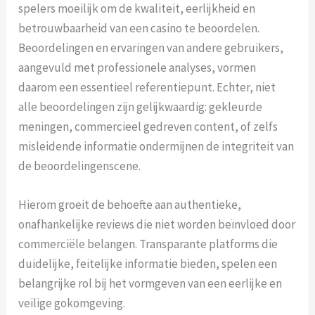
spelers moeilijk om de kwaliteit, eerlijkheid en
betrouwbaarheid van een casino te beoordelen.
Beoordelingen en ervaringen van andere gebruikers,
aangevuld met professionele analyses, vormen
daarom een essentieel referentiepunt. Echter, niet
alle beoordelingen zijn gelijkwaardig: gekleurde
meningen, commercieel gedreven content, of zelfs
misleidende informatie ondermijnen de integriteit van
de beoordelingenscene.
Hierom groeit de behoefte aan authentieke,
onafhankelijke reviews die niet worden beïnvloed door
commerciële belangen. Transparante platforms die
duidelijke, feitelijke informatie bieden, spelen een
belangrijke rol bij het vormgeven van een eerlijke en
veilige gokomgeving.