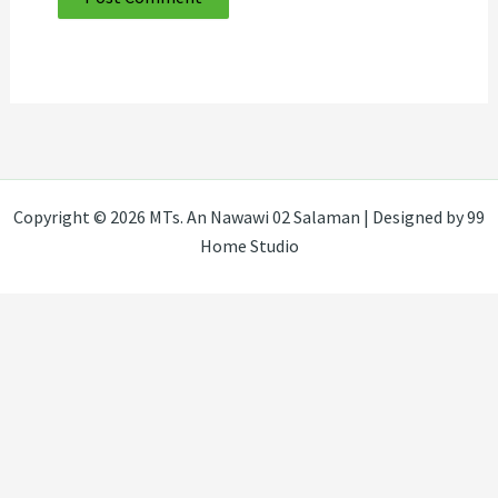
Copyright © 2026 MTs. An Nawawi 02 Salaman | Designed by 99
Home Studio