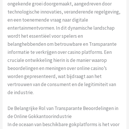
ongekende groei doorgemaakt, aangedreven door
technologische innovaties, veranderende regelgeving,
en een toenemende vraag naar digitale
entertainmentvormen. In dit dynamische landschap
wordt het essentiëel voor spelers en
belanghebbenden om betrouwbare en Transparante
informatie te verkrijgen over casino platforms. Een
cruciale ontwikkeling hierin is de manier waarop
beoordelingen en meningen over online casino’s
worden gepresenteerd, wat bijdraagt aan het
vertrouwen van de consument en de legitimiteit van
de industrie.
De Belangrijke Rol van Transparante Beoordelingen in
de Online Gokkantoorindustrie
In de oceaan van beschikbare gokplatforms is het voor