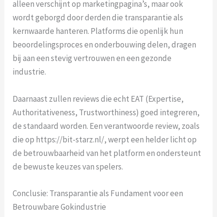
alleen verschijnt op marketingpagina’s, maar ook
wordt geborgd door derden die transparantie als
kernwaarde hanteren. Platforms die openlijk hun
beoordelingsproces en onderbouwing delen, dragen
bij aan een stevig vertrouwen en een gezonde
industrie.
Daarnaast zullen reviews die echt EAT (Expertise,
Authoritativeness, Trustworthiness) goed integreren,
de standaard worden. Een verantwoorde review, zoals
die op https://bit-starz.nl/, werpt een helder licht op
de betrouwbaarheid van het platform en ondersteunt
de bewuste keuzes van spelers.
Conclusie: Transparantie als Fundament voor een
Betrouwbare Gokindustrie