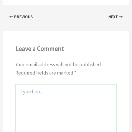
PREVIOUS
NEXT
Leave a Comment
Your email address will not be published.
Required fields are marked
*
Type
here..