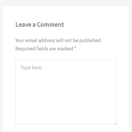
Leave a Comment
Your email address will not be published.
Required fields are marked
*
Type
here..