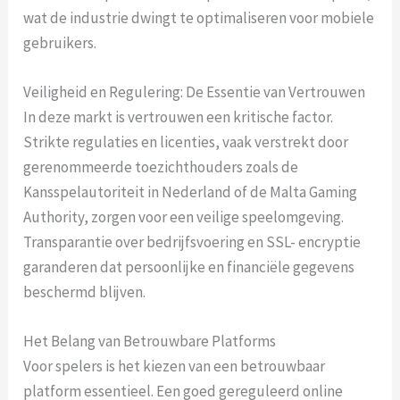
wat de industrie dwingt te optimaliseren voor mobiele
gebruikers.
Veiligheid en Regulering: De Essentie van Vertrouwen
In deze markt is vertrouwen een kritische factor.
Strikte regulaties en licenties, vaak verstrekt door
gerenommeerde toezichthouders zoals de
Kansspelautoriteit in Nederland of de Malta Gaming
Authority, zorgen voor een veilige speelomgeving.
Transparantie over bedrijfsvoering en SSL- encryptie
garanderen dat persoonlijke en financiële gegevens
beschermd blijven.
Het Belang van Betrouwbare Platforms
Voor spelers is het kiezen van een betrouwbaar
platform essentieel. Een goed gereguleerd online