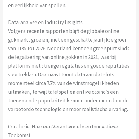
en eerlijkheid van spellen.
Data-analyse en Industry Insights
Volgens recente rapporten blijft de globale online
gokmarkt groeien, met een geschatte jaarlijkse groei
van 11% tot 2026. Nederland kent een groeispurt sinds
de legalisering van online gokken in 2021, waarbij
platforms met strenge regulaties en goede reputaties
voortrekken. Daarnaast toont data aan dat slots
momenteel circa 75% van de winstmogelijkheden
uitmaken, terwijl tafelspellen en live casino’s een
toenemende populariteit kennen onder meer door de
verbeterde technologie en meer realistische ervaring.
Conclusie: Naar een Verantwoorde en Innovatieve
Toekomst