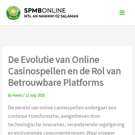
Skip
to
content
De Evolutie van Online
Casinospellen en de Rol van
Betrouwbare Platforms
By
Henni
/
11 July 2025
De wereld van online casinospellen ondergaat een
continue transformatie, aangedreven door
technologische innovaties, veranderende regelgeving
en evoluerende consumenteneisen. Waar vroeger