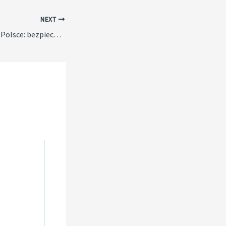
NEXT
Rynek gier online w Polsce: bezpieczeństwo, innowacje i zaufanie