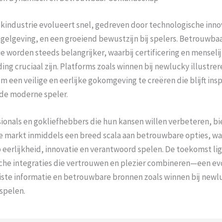
kindustrie evolueert snel, gedreven door technologische inno
egelgeving, en een groeiend bewustzijn bij spelers. Betrouwba
e worden steeds belangrijker, waarbij certificering en menseli
ng cruciaal zijn. Platforms zoals winnen bij newlucky illustrer
om een veilige en eerlijke gokomgeving te creëren die blijft ins
de moderne speler.
ionals en gokliefhebbers die hun kansen willen verbeteren, bi
 markt inmiddels een breed scala aan betrouwbare opties, wa
p eerlijkheid, innovatie en verantwoord spelen. De toekomst lig
che integraties die vertrouwen en plezier combineren—een ev
uiste informatie en betrouwbare bronnen zoals winnen bij newl
 spelen.