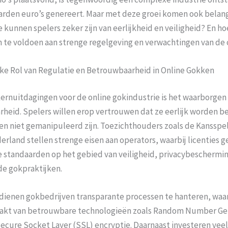
ljarden euro’s genereert. Maar met deze groei komen ook belan
e kunnen spelers zeker zijn van eerlijkheid en veiligheid? En h
 te voldoen aan strenge regelgeving en verwachtingen van d
jke Rol van Regulatie en Betrouwbaarheid in Online Gokken
kernuitdagingen voor de online gokindustrie is het waarborgen
heid. Spelers willen erop vertrouwen dat ze eerlijk worden b
en niet gemanipuleerd zijn. Toezichthouders zoals de Kansspel
erland stellen strenge eisen aan operators, waarbij licenties
e standaarden op het gebied van veiligheid, privacybeschermin
e gokpraktijken.
 dienen gokbedrijven transparante processen te hanteren, waar
akt van betrouwbare technologieën zoals Random Number Ge
ecure Socket Layer (SSL) encryptie. Daarnaast investeren veel