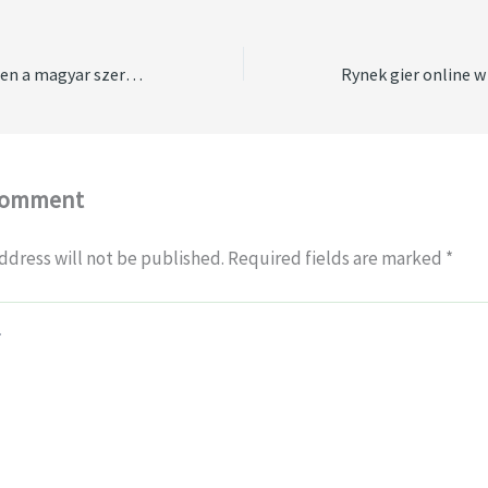
Az elmúlt évtizedben a magyar szerencsejáték piac jelentősen átalakult, különösen a digitális platfo
Comment
ddress will not be published.
Required fields are marked
*