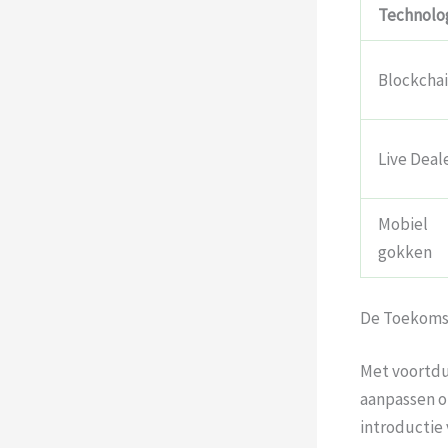
Technolo
Blockcha
Live Deal
Mobiel
gokken
De Toekomst 
Met voortdu
aanpassen o
introductie 