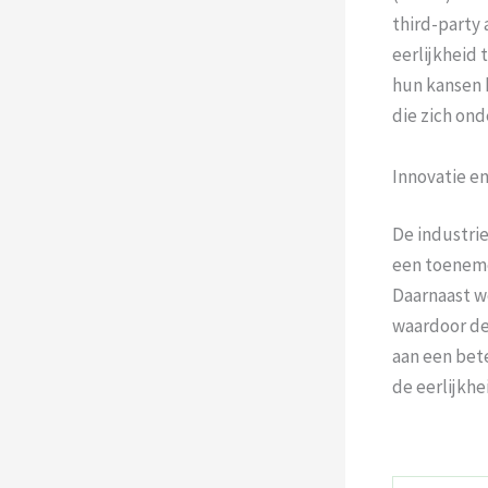
third-party 
eerlijkheid 
hun kansen 
die zich ond
Innovatie e
De industrie
een toeneme
Daarnaast w
waardoor de 
aan een bet
de eerlijkhe