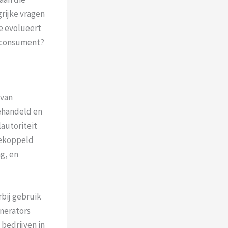
grijke vragen
oe evolueert
e consument?
 van
ehandeld en
autoriteit
 gekoppeld
g, en
bij gebruik
nerators
 bedrijven in