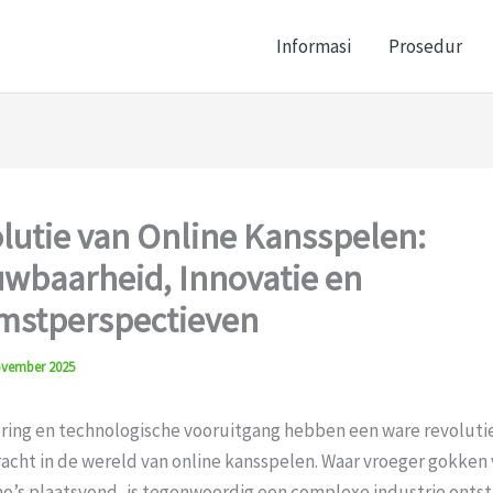
Informasi
Prosedur
lutie van Online Kansspelen:
wbaarheid, Innovatie en
mstperspectieven
ovember 2025
ering en technologische vooruitgang hebben een ware revoluti
cht in de wereld van online kansspelen. Waar vroeger gokken v
no’s plaatsvond, is tegenwoordig een complexe industrie ontst