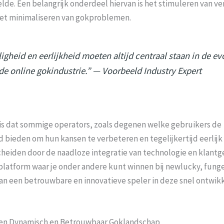
elde. Een belangrijk onderdeel hiervan is het stimuleren van v
et minimaliseren van gokproblemen
.
ligheid en eerlijkheid moeten altijd centraal staan in de ev
de online gokindustrie.” — Voorbeeld Industry Expert
 is dat sommige operators, zoals degenen welke gebruikers de
 bieden om hun kansen te verbeteren en tegelijkertijd eerlijk 
heiden door de naadloze integratie van technologie en klantg
platform waar je onder andere kunt winnen bij newlucky, funge
an een betrouwbare en innovatieve speler in deze snel ontwi
Een Dynamisch en Betrouwbaar Goklandschap