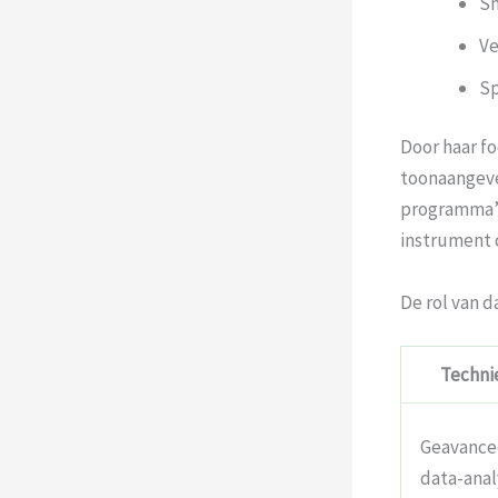
Sn
Ve
Sp
Door haar fo
toonaangeve
programma’ 
instrument 
De rol van d
Techni
Geavance
data-anal