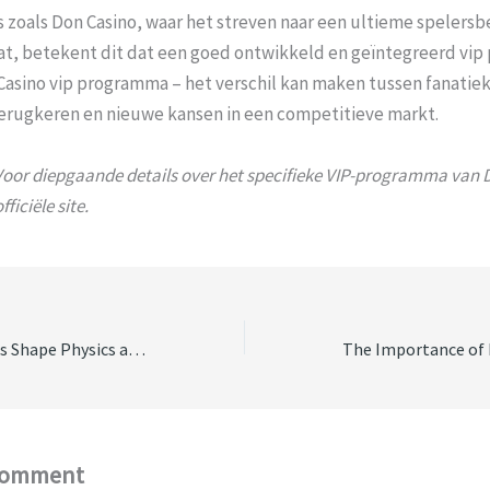
s zoals Don Casino, waar het streven naar een ultieme spelersb
aat, betekent dit dat een goed ontwikkeld en geïntegreerd vi
Casino vip programma – het verschil kan maken tussen fanatiek
 terugkeren en nieuwe kansen in een competitieve markt.
Voor diepgaande details over het specifieke VIP-programma van 
ficiële site.
How Random Walks Shape Physics and Gaming Experiences
Comment