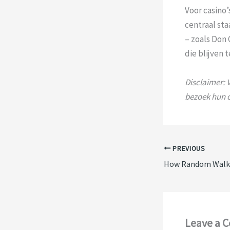
Voor casino’
centraal st
– zoals Don 
die blijven
Disclaimer: 
bezoek hun of
PREVIOUS
Leave a 