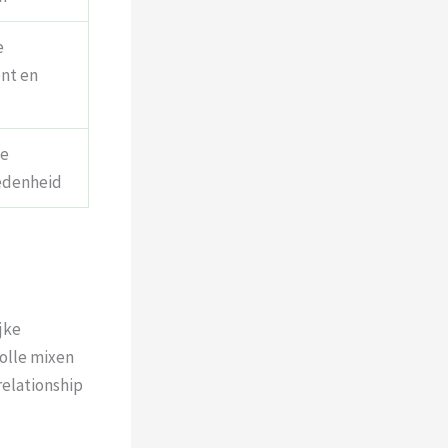
e
nt en
de
edenheid
jke
olle mixen
relationship