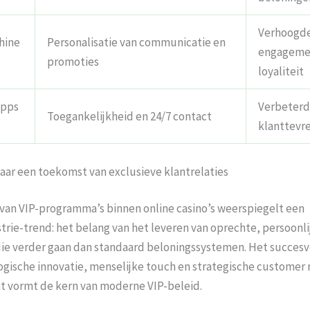
Verhoogd
hine
Personalisatie van communicatie en
engageme
promoties
loyaliteit
apps
Verbeter
Toegankelijkheid en 24/7 contact
klanttevr
aar een toekomst van exclusieve klantrelaties
 van VIP-programma’s binnen online casino’s weerspiegelt een
rie-trend: het belang van het leveren van oprechte, persoonli
die verder gaan dan standaard beloningssystemen. Het succesv
gische innovatie, menselijke touch en strategische customer 
vormt de kern van moderne VIP-beleid.