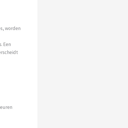
es, worden
. Een
erscheidt
keuren