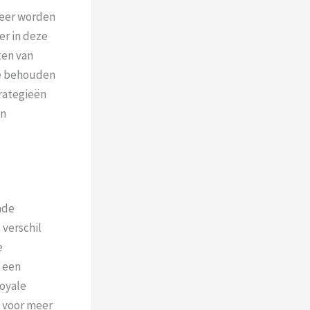
meer worden
er in deze
ten van
te behouden
trategieën
an
nde
 verschil
e
t een
loyale
n voor meer