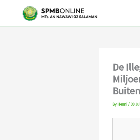
Skip
to
content
De Ill
Miljoe
Buiten
By
Henni
/
30 Ju