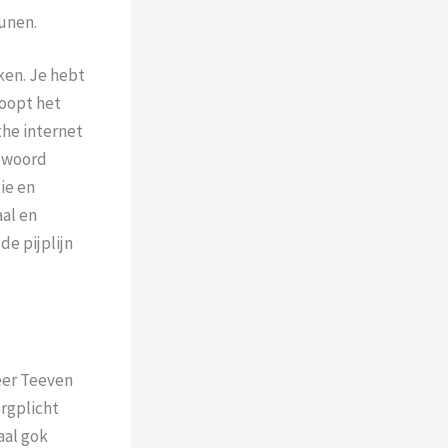
eunen.
ken. Je hebt
loopt het
the internet
n woord
ie en
aal en
de pijplijn
eer Teeven
rgplicht
aal gok