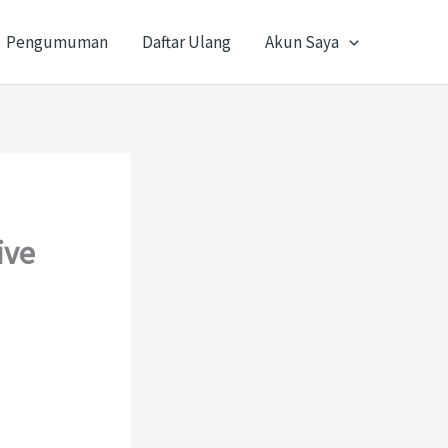
Pengumuman
Daftar Ulang
Akun Saya
ive