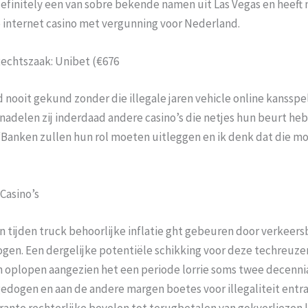
efinitely een van sobre bekende namen uit Las Vegas en heeft 
e internet casino met vergunning voor Nederland.
chtszaak: Unibet (€676
 nooit gekund zonder die illegale jaren vehicle online kansspe
adelen zij inderdaad andere casino’s die netjes hun beurt he
Banken zullen hun rol moeten uitleggen en ik denk dat die moei
 Casino’s
 in tijden truck behoorlijke inflatie ght gebeuren door verkeer
ogen. Een dergelijke potentiële schikking voor deze techreuze
 oplopen aangezien het een periode lorrie soms twee decennia
edogen en aan de andere margen boetes voor illegaliteit entr
ante rechterlijke bevelen tot terugbetalen van gokverliezen l