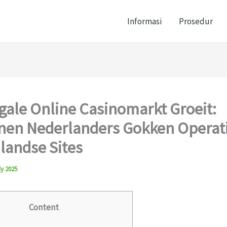
Informasi
Prosedur
egale Online Casinomarkt Groeit:
nen Nederlanders Gokken Operat
landse Sites
ly 2025
Content