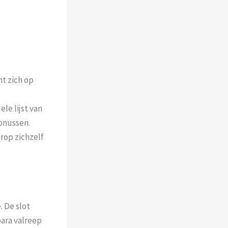
t zich op
le lijst van
onussen.
arop zichzelf
. De slot
para valreep