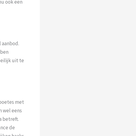
nu ook een
l aanbod.
bben
lijk uit te
sboetes met
n wel eens
 betreft.
ance de
ijken haaks