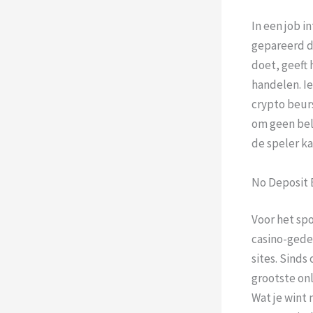
In een job 
gepareerd d
doet, geeft 
handelen. Ie
crypto beurs
om geen bel
de speler k
No Deposit 
Voor het sp
casino-gede
sites. Sinds
grootste onl
Wat je wint 