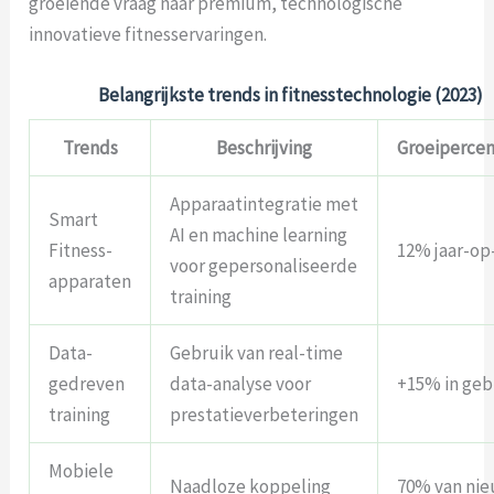
groeiende vraag naar premium, technologische
innovatieve fitnesservaringen.
Belangrijkste trends in fitnesstechnologie (2023)
Trends
Beschrijving
Groeiperce
Apparaatintegratie met
Smart
AI en machine learning
Fitness-
12% jaar-op-
voor gepersonaliseerde
apparaten
training
Data-
Gebruik van real-time
gedreven
data-analyse voor
+15% in geb
training
prestatieverbeteringen
Mobiele
Naadloze koppeling
70% van ni