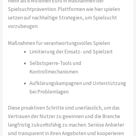
mehr als 8 Millionen Euro in Maßnahmen der
Spielsuchtprävention. Plattformen wie hier spielen
setzen auf nachhaltige Strategien, um Spielsucht
vorzubeugen:
Maßnahmen für verantwortungsvolles Spielen
Limitierung der Einsatz- und Spielzeit
Selbstsperre-Tools und
Kontrollmechanismen
Aufklärungskampagnen und Unterstützung
bei Problemlagen
Diese proaktiven Schritte sind unerlässlich, um das
Vertrauen der Nutzer zu gewinnen und die Branche
langfristig zukunftsfähig zu machen. Seriöse Anbieter
sind transparent in ihren Angeboten und kooperieren