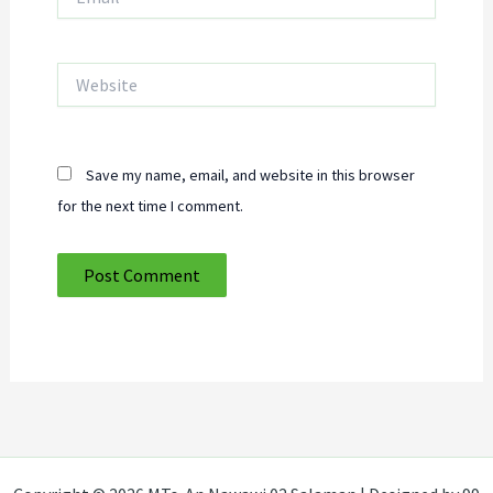
Website
Save my name, email, and website in this browser
for the next time I comment.