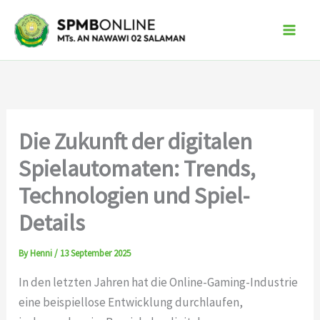
Skip
to
content
Die Zukunft der digitalen
Spielautomaten: Trends,
Technologien und Spiel-
Details
By
Henni
/
13 September 2025
In den letzten Jahren hat die Online-Gaming-Industrie
eine beispiellose Entwicklung durchlaufen,