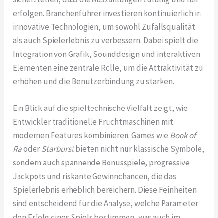
erfolgen. Branchenführer investieren kontinuierlich in
innovative Technologien, um sowohl Zufallsqualität
als auch Spielerlebnis zu verbessern. Dabei spielt die
Integration von Grafik, Sounddesign und interaktiven
Elementen eine zentrale Rolle, um die Attraktivität zu
erhöhen und die Benutzerbindung zu stärken.
Ein Blick auf die spieltechnische Vielfalt zeigt, wie
Entwickler traditionelle Fruchtmaschinen mit
modernen Features kombinieren. Games wie
Book of
Ra
oder
Starburst
bieten nicht nur klassische Symbole,
sondern auch spannende Bonusspiele, progressive
Jackpots und riskante Gewinnchancen, die das
Spielerlebnis erheblich bereichern. Diese Feinheiten
sind entscheidend für die Analyse, welche Parameter
den Erfolg eines Spiels bestimmen, was auch im