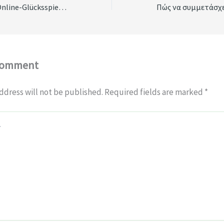
Die Evolution des Online-Glücksspiels: Mobiles Spielen und seine Bedeutung für die Branche
Comment
ddress will not be published.
Required fields are marked
*