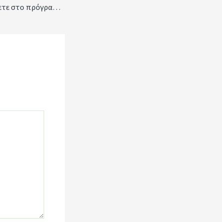
Πώς να συμμετάσχετε στο πρόγραμμα VIP του casombie casino