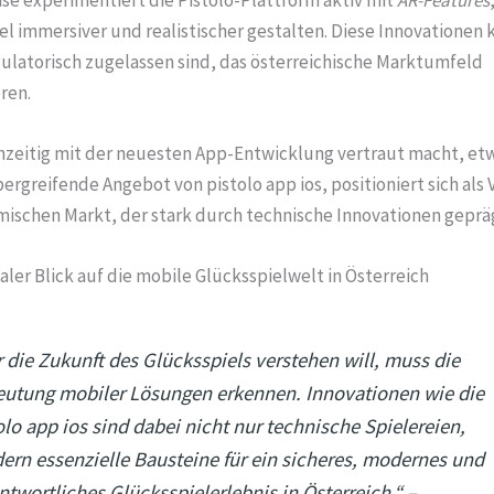
l immersiver und realistischer gestalten. Diese Innovationen
gulatorisch zugelassen sind, das österreichische Marktumfeld
ren.
ühzeitig mit der neuesten App-Entwicklung vertraut macht, et
ergreifende Angebot von pistolo app ios, positioniert sich als 
ischen Markt, der stark durch technische Innovationen geprägt
naler Blick auf die mobile Glücksspielwelt in Österreich
 die Zukunft des Glücksspiels verstehen will, muss die
utung mobiler Lösungen erkennen. Innovationen wie die
olo app ios sind dabei nicht nur technische Spielereien,
ern essenzielle Bausteine für ein sicheres, modernes und
ntwortliches Glücksspielerlebnis in Österreich.“ –