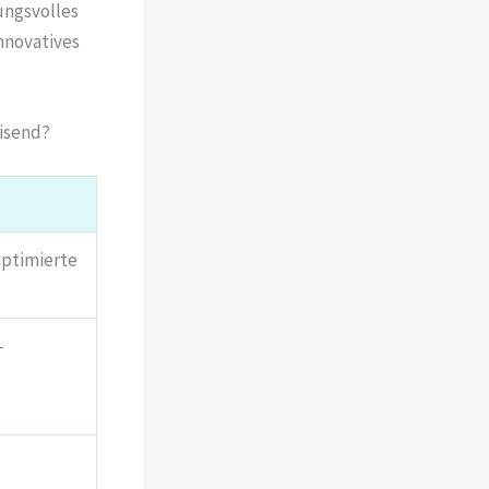
ungsvolles
nnovatives
eisend?
optimierte
-