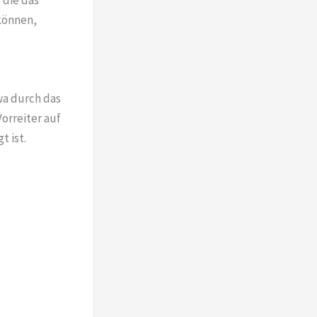
 können,
wa durch das
Vorreiter auf
 ist.