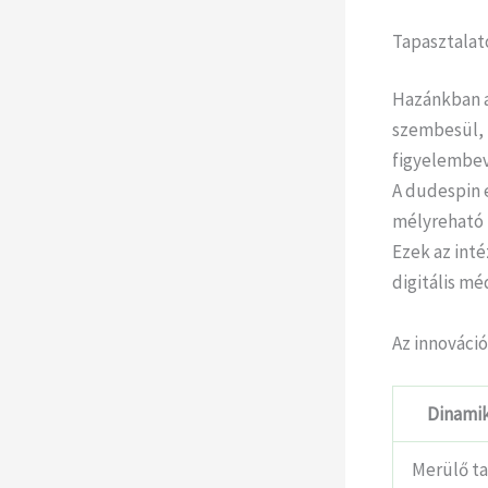
Tapasztalato
Hazánkban a 
szembesül, k
figyelembev
A dudespin 
mélyreható 
Ezek az inté
digitális m
Az innováció 
Dinami
Merülő t