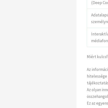
(Deep Co
Adatalap
személyr
Interaktí
médiafo
Miért kulcsf
Az informác
hitelessége 
tájékoztatá
Az olyan inn
összehangoln
Ez az egyens