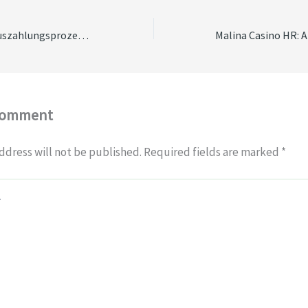
Veränderung der Auszahlungsprozesse im Online-Glücksspiel: Ein Blick auf Sofortauszahlungen ohne Verifizierung
Comment
ddress will not be published.
Required fields are marked
*