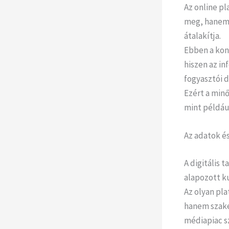
Az online pl
meg, hanem 
átalakítja.
Ebben a kon
hiszen az in
fogyasztói 
Ezért a min
mint példáu
Az adatok é
A digitális 
alapozott k
Az olyan pl
hanem szaké
médiapiac s