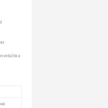
al
hez
n erősítik a
yek