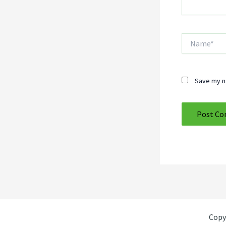
Name*
Save my na
Copy