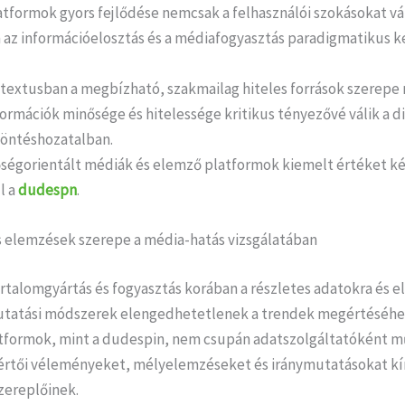
atformok gyors fejlődése nemcsak a felhasználói szokásokat vá
az információelosztás és a médiafogyasztás paradigmatikus ke
textusban a megbízható, szakmailag hiteles források szerepe 
formációk minősége és hitelessége kritikus tényezővé válik a di
döntéshozatalban.
őségorientált médiák és elemző platformok kiemelt értéket ké
l a
dudespn
.
s elemzések szerepe a média-hatás vizsgálatában
tartalomgyártás és fogyasztás korában a részletes adatokra és 
utatási módszerek elengedhetetlenek a trendek megértéséhe
atformok, mint a dudespin, nem csupán adatszolgáltatóként 
rtői véleményeket, mélyelemzéseket és iránymutatásokat kí
zereplőinek.