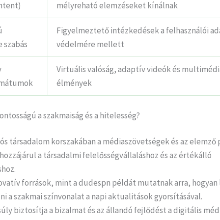
ntent)
mélyreható elemzéseket kínálnak
ú
Figyelmeztető intézkedések a felhasználói a
e szabás
védelmére mellett
v
Virtuális valóság, adaptív videók és multimédi
rmátumok
élmények
ontosságú a szakmaiság és a hitelesség?
iós társadalom korszakában a médiaszövetségek és az elemző
hozzájárul a társadalmi felelősségvállaláshoz és az értékálló
shoz.
ovatív források, mint a dudespn példát mutatnak arra, hogyan 
i a szakmai színvonalat a napi aktualitások gyorsításával.
úly biztosítja a bizalmat és az állandó fejlődést a digitális mé