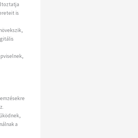
ltoztatja
reteit is
növekszik,
gitális
pviselnek,
elemzésekre
z.
működnek,
nálnak a