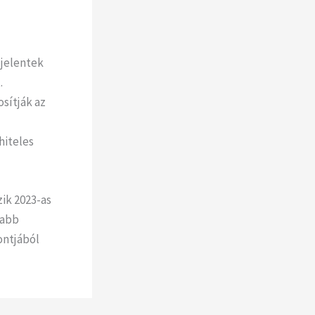
 jelentek
.
sítják az
hiteles
ik 2023-as
vabb
ontjából