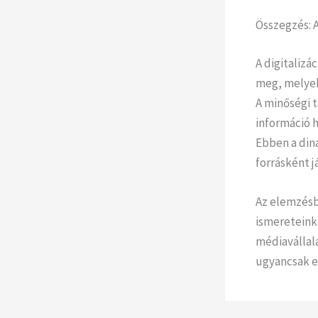
Összegzés: A
A digitaliz
meg, melyek
A minőségi 
információ h
Ebben a din
forrásként j
Az elemzésbe
ismereteink
médiavállal
ugyancsak e