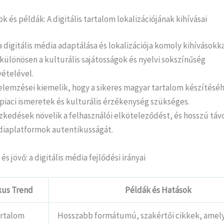
k és példák: A digitális tartalom lokalizációjának kihívásai
digitális média adaptálása és lokalizációja komoly kihívásokk
ülönösen a kulturális sajátosságok és nyelvi sokszínűség
ételével.
elemzései kiemelik, hogy a sikeres magyar tartalom készítésé
piaci ismeretek és kulturális érzékenység szükséges.
zkedések növelik a felhasználói elköteleződést, és hosszú távo
édiaplatformok autentikusságát.
és jövő: a digitális média fejlődési irányai
kus Trend
Példák és Hatások
artalom
Hosszabb formátumú, szakértői cikkek, amel