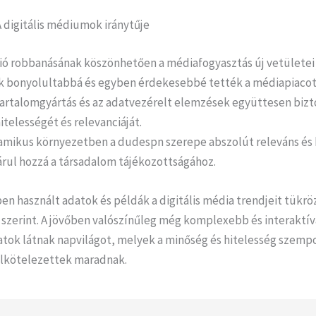
 digitális médiumok iránytűje
áció robbanásának köszönhetően a médiafogyasztás új vetületei
 bonyolultabbá és egyben érdekesebbé tették a médiapiacot
tartalomgyártás és az adatvezérelt elemzések együttesen bizto
itelességét és relevanciáját.
amikus környezetben a dudespn szerepe abszolút releváns és 
árul hozzá a társadalom tájékozottságához.
n használt adatok és példák a digitális média trendjeit tükröz
 szerint. A jövőben valószínűleg még komplexebb és interaktí
atok látnak napvilágot, melyek a minőség és hitelesség szemp
lkötelezettek maradnak.