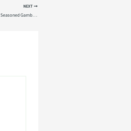
NEXT
Malina Casino HR: A Seasoned Gambler’s Guide to Navigating the Digital Orchard