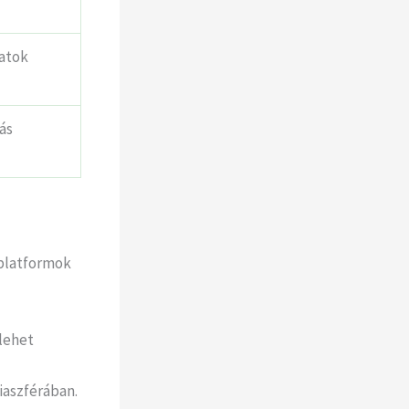
datok
ás
 platformok
lehet
diaszférában.