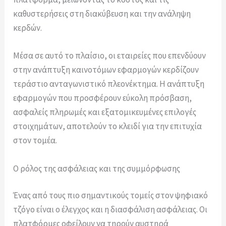
καθυστερήσεις στη διακύβευση και την ανάληψη
κερδών.
Μέσα σε αυτό το πλαίσιο, οι εταιρείες που επενδύουν
στην ανάπτυξη καινοτόμων εφαρμογών κερδίζουν
τεράστιο ανταγωνιστικό πλεονέκτημα. Η ανάπτυξη
εφαρμογών που προσφέρουν εύκολη πρόσβαση,
ασφαλείς πληρωμές και εξατομικευμένες επιλογές
στοιχημάτων, αποτελούν το κλειδί για την επιτυχία
στον τομέα.
Ο ρόλος της ασφάλειας και της συμμόρφωσης
Ένας από τους πιο σημαντικούς τομείς στον ψηφιακό
τζόγο είναι ο έλεγχος και η διασφάλιση ασφάλειας. Οι
πλατφόρμες οφείλουν να τηρούν αυστηρά