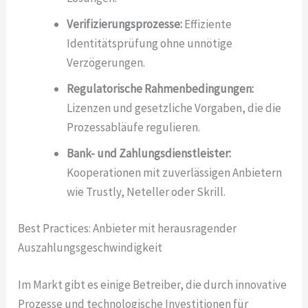
Verifizierungsprozesse:
Effiziente
Identitätsprüfung ohne unnötige
Verzögerungen.
Regulatorische Rahmenbedingungen:
Lizenzen und gesetzliche Vorgaben, die die
Prozessabläufe regulieren.
Bank- und Zahlungsdienstleister:
Kooperationen mit zuverlässigen Anbietern
wie Trustly, Neteller oder Skrill.
Best Practices: Anbieter mit herausragender
Auszahlungsgeschwindigkeit
Im Markt gibt es einige Betreiber, die durch innovative
Prozesse und technologische Investitionen für