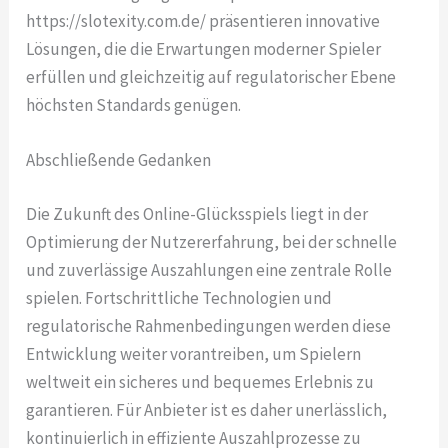
https://slotexity.com.de/ präsentieren innovative
Lösungen, die die Erwartungen moderner Spieler
erfüllen und gleichzeitig auf regulatorischer Ebene
höchsten Standards genügen.
Abschließende Gedanken
Die Zukunft des Online-Glücksspiels liegt in der
Optimierung der Nutzererfahrung, bei der schnelle
und zuverlässige Auszahlungen eine zentrale Rolle
spielen. Fortschrittliche Technologien und
regulatorische Rahmenbedingungen werden diese
Entwicklung weiter vorantreiben, um Spielern
weltweit ein sicheres und bequemes Erlebnis zu
garantieren. Für Anbieter ist es daher unerlässlich,
kontinuierlich in effiziente Auszahlprozesse zu