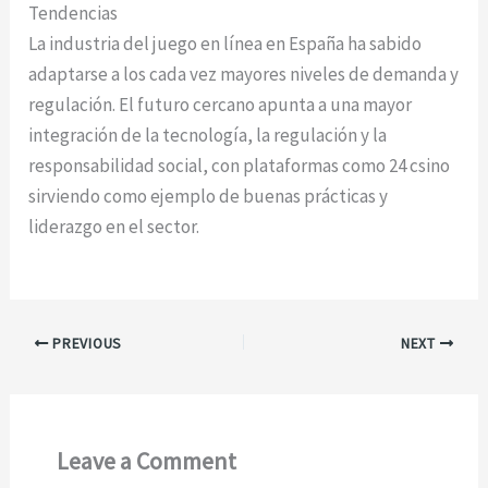
Tendencias
La industria del juego en línea en España ha sabido
adaptarse a los cada vez mayores niveles de demanda y
regulación. El futuro cercano apunta a una mayor
integración de la tecnología, la regulación y la
responsabilidad social, con plataformas como 24 csino
sirviendo como ejemplo de buenas prácticas y
liderazgo en el sector.
PREVIOUS
NEXT
Leave a Comment