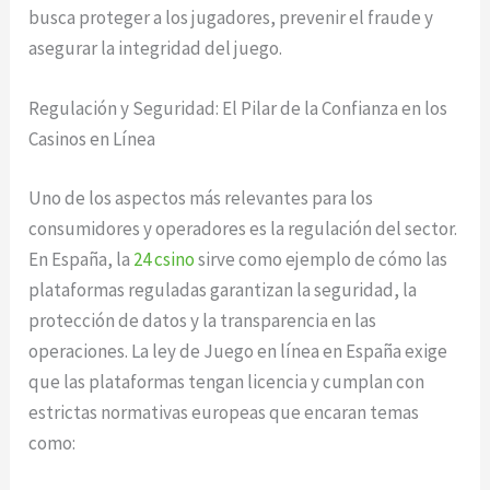
busca proteger a los jugadores, prevenir el fraude y
asegurar la integridad del juego.
Regulación y Seguridad: El Pilar de la Confianza en los
Casinos en Línea
Uno de los aspectos más relevantes para los
consumidores y operadores es la regulación del sector.
En España, la
24 csino
sirve como ejemplo de cómo las
plataformas reguladas garantizan la seguridad, la
protección de datos y la transparencia en las
operaciones. La ley de Juego en línea en España exige
que las plataformas tengan licencia y cumplan con
estrictas normativas europeas que encaran temas
como: