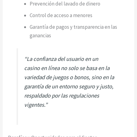
Prevención del lavado de dinero
Control de acceso a menores
Garantía de pagos y transparencia en las
ganancias
“La confianza del usuario en un
casino en línea no solo se basa en la
variedad de juegos o bonos, sino en la
garantía de un entorno seguro y justo,
respaldado por las regulaciones
vigentes.”