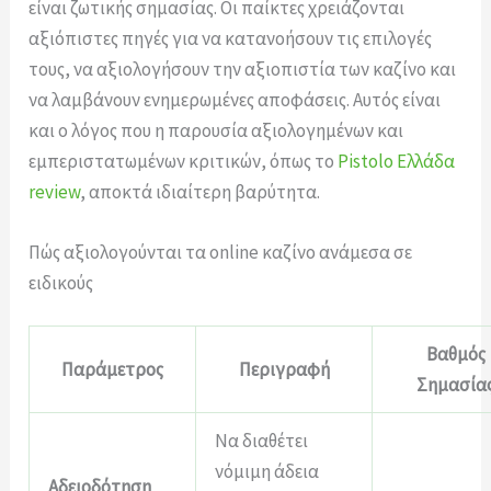
είναι ζωτικής σημασίας. Οι παίκτες χρειάζονται
αξιόπιστες πηγές για να κατανοήσουν τις επιλογές
τους, να αξιολογήσουν την αξιοπιστία των καζίνο και
να λαμβάνουν ενημερωμένες αποφάσεις. Αυτός είναι
και ο λόγος που η παρουσία αξιολογημένων και
εμπεριστατωμένων κριτικών, όπως το
Pistolo Ελλάδα
review
, αποκτά ιδιαίτερη βαρύτητα.
Πώς αξιολογούνται τα online καζίνο ανάμεσα σε
ειδικούς
Βαθμός
Παράμετρος
Περιγραφή
Σημασία
Να διαθέτει
νόμιμη άδεια
Αδειοδότηση