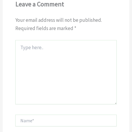
Leave a Comment
Your email address will not be published.
Required fields are marked
*
Type
here..
Name*