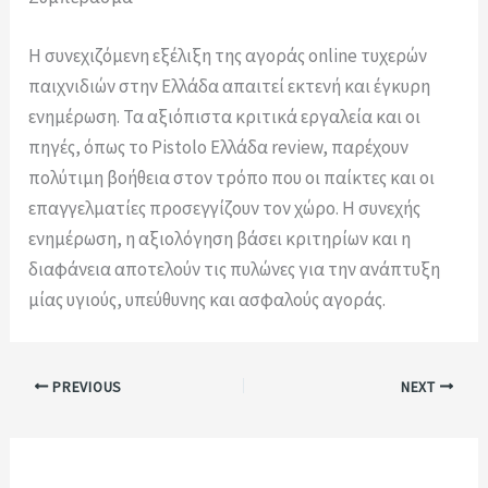
Η συνεχιζόμενη εξέλιξη της αγοράς online τυχερών
παιχνιδιών στην Ελλάδα απαιτεί εκτενή και έγκυρη
ενημέρωση. Τα αξιόπιστα κριτικά εργαλεία και οι
πηγές, όπως το Pistolo Ελλάδα review, παρέχουν
πολύτιμη βοήθεια στον τρόπο που οι παίκτες και οι
επαγγελματίες προσεγγίζουν τον χώρο. Η συνεχής
ενημέρωση, η αξιολόγηση βάσει κριτηρίων και η
διαφάνεια αποτελούν τις πυλώνες για την ανάπτυξη
μίας υγιούς, υπεύθυνης και ασφαλούς αγοράς.
PREVIOUS
NEXT