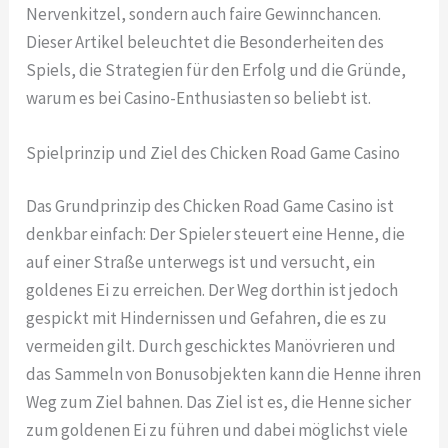
Nervenkitzel, sondern auch faire Gewinnchancen.
Dieser Artikel beleuchtet die Besonderheiten des
Spiels, die Strategien für den Erfolg und die Gründe,
warum es bei Casino-Enthusiasten so beliebt ist.
Spielprinzip und Ziel des Chicken Road Game Casino
Das Grundprinzip des Chicken Road Game Casino ist
denkbar einfach: Der Spieler steuert eine Henne, die
auf einer Straße unterwegs ist und versucht, ein
goldenes Ei zu erreichen. Der Weg dorthin ist jedoch
gespickt mit Hindernissen und Gefahren, die es zu
vermeiden gilt. Durch geschicktes Manövrieren und
das Sammeln von Bonusobjekten kann die Henne ihren
Weg zum Ziel bahnen. Das Ziel ist es, die Henne sicher
zum goldenen Ei zu führen und dabei möglichst viele