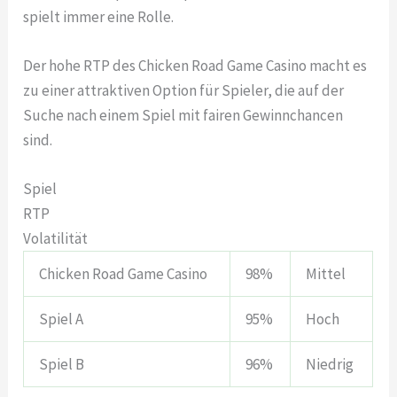
spielt immer eine Rolle.
Der hohe RTP des Chicken Road Game Casino macht es
zu einer attraktiven Option für Spieler, die auf der
Suche nach einem Spiel mit fairen Gewinnchancen
sind.
Spiel
RTP
Volatilität
Chicken Road Game Casino
98%
Mittel
Spiel A
95%
Hoch
Spiel B
96%
Niedrig