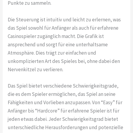
Punkte zu sammeln.
Die Steuerung ist intuitiv und leicht zu erlernen, was
das Spiel sowohl für Anfänger als auch für erfahrene
Casinospieler zugänglich macht. Die Grafik ist
ansprechend und sorgt für eine unterhaltsame
Atmosphäre. Dies trägt zur einfachen und
unkomplizierten Art des Spieles bei, ohne dabei den
Nervenkitzel zu verlieren.
Das Spiel bietet verschiedene Schwierigkeitsgrade,
die es dem Spieler ermöglichen, das Spiel an seine
Fähigkeiten und Vorlieben anzupassen. Von “Easy” für
Anfänger bis “Hardcore” für erfahrene Spieler ist für
jeden etwas dabei. Jeder Schwierigkeitsgrad bietet
unterschiedliche Herausforderungen und potenzielle