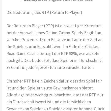
Die Bedeutung des RTP (Return to Player)
Der Return to Player (RTP) ist ein wichtiges Kriterium
bei der Auswahl eines Online-Casino-Spiels. Er gibt an,
welcher Prozentsatz der Einsätze im Laufe der Zeit an
die Spieler zurückgezahlt wird. Im Falle des Chicken
Road Game Casino beträgt der RTP 98%, was als sehr
hoch gilt. Dies bedeutet, dass Spieler im Durchschnitt
98 Cent für jeden gesetzten Euro zurückerhalten.
Ein hoher RTP ist ein Zeichen dafür, dass das Spiel fair
ist und den Spielern gute Gewinnchancen bietet.
Allerdings ist es wichtig zu beachten, dass der RTP nur
ein Durchschnittswert ist und die tatsächlichen
Gewinne von Spieler zu Spieler variieren können. Glück