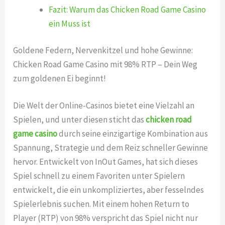
Fazit: Warum das Chicken Road Game Casino
ein Muss ist
Goldene Federn, Nervenkitzel und hohe Gewinne:
Chicken Road Game Casino mit 98% RTP – Dein Weg
zum goldenen Ei beginnt!
Die Welt der Online-Casinos bietet eine Vielzahl an
Spielen, und unter diesen sticht das
chicken road
game casino
durch seine einzigartige Kombination aus
Spannung, Strategie und dem Reiz schneller Gewinne
hervor. Entwickelt von InOut Games, hat sich dieses
Spiel schnell zu einem Favoriten unter Spielern
entwickelt, die ein unkompliziertes, aber fesselndes
Spielerlebnis suchen. Mit einem hohen Return to
Player (RTP) von 98% verspricht das Spiel nicht nur