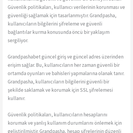
Güvenlik politikaları, kullanıcı verilerinin korunması ve
güvenliği sağlamak için tasarlanmıştır. Grandpasha,
kullanıcıların bilgilerini şifreleme ve güvenli
bağlantılar kurma konusunda öncü bir yaklaşım
sergiliyor.
Grandpashabet güncel giriş ve güncel adres üzerinden
erişim sağlar. Bu, kullanıcıların her zaman güvenli bir
ortamda oyunları ve bahisleri yapmalarına olanak tanır.
Grandpasha, kullanıcıların bilgilerini güvenli bir
şekilde saklamak ve korumak için SSL şifrelemesi
kullanır.
Güvenlik politikaları, kullanıcıların hesaplarını
korumak ve yanlış kullanım durumlarını önlemek için
geliştirilmiştir. Grandpasha, hesap şifrelerinin düzenli