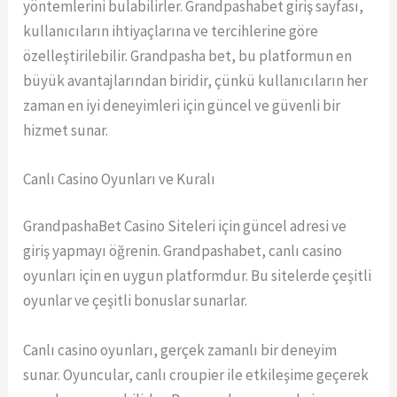
yöntemlerini bulabilirler. Grandpashabet giriş sayfası,
kullanıcıların ihtiyaçlarına ve tercihlerine göre
özelleştirilebilir. Grandpasha bet, bu platformun en
büyük avantajlarından biridir, çünkü kullanıcıların her
zaman en iyi deneyimleri için güncel ve güvenli bir
hizmet sunar.
Canlı Casino Oyunları ve Kuralı
GrandpashaBet Casino Siteleri için güncel adresi ve
giriş yapmayı öğrenin. Grandpashabet, canlı casino
oyunları için en uygun platformdur. Bu sitelerde çeşitli
oyunlar ve çeşitli bonuslar sunarlar.
Canlı casino oyunları, gerçek zamanlı bir deneyim
sunar. Oyuncular, canlı croupier ile etkileşime geçerek