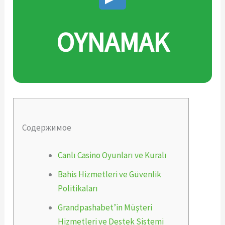
OYNAMAK
Содержимое
Canlı Casino Oyunları ve Kuralı
Bahis Hizmetleri ve Güvenlik
Politikaları
Grandpashabet’in Müşteri
Hizmetleri ve Destek Sistemi