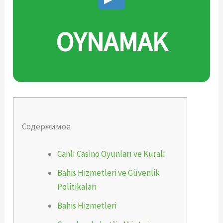
OYNAMAK
Содержимое
Canlı Casino Oyunları ve Kuralı
Bahis Hizmetleri ve Güvenlik
Politikaları
Bahis Hizmetleri