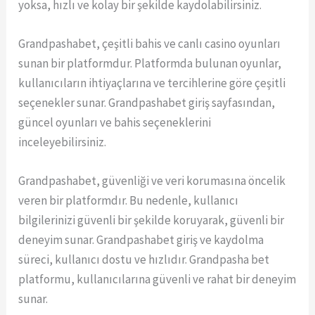
yoksa, hızlı ve kolay bir şekilde kaydolabilirsiniz.
Grandpashabet, çeşitli bahis ve canlı casino oyunları
sunan bir platformdur. Platformda bulunan oyunlar,
kullanıcıların ihtiyaçlarına ve tercihlerine göre çeşitli
seçenekler sunar. Grandpashabet giriş sayfasından,
güncel oyunları ve bahis seçeneklerini
inceleyebilirsiniz.
Grandpashabet, güvenliği ve veri korumasına öncelik
veren bir platformdır. Bu nedenle, kullanıcı
bilgilerinizi güvenli bir şekilde koruyarak, güvenli bir
deneyim sunar. Grandpashabet giriş ve kaydolma
süreci, kullanıcı dostu ve hızlıdır. Grandpasha bet
platformu, kullanıcılarına güvenli ve rahat bir deneyim
sunar.