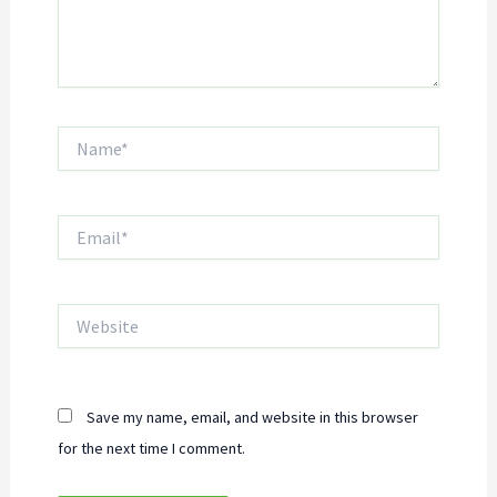
Name*
Email*
Website
Save my name, email, and website in this browser
for the next time I comment.