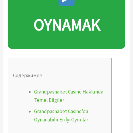
OYNAMAK
Содержимое
Grandpashabet Casino Hakkında
Temel Bilgiler
Grandpashabet Casino’da
Oynanabilir En İyi Oyunlar