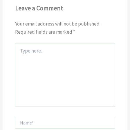
Leave a Comment
Your email address will not be published.
Required fields are marked
*
Type
here..
Name*