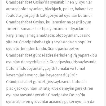
Grandpashabet Casino’da oynanabilir en iyi oyunlar
arasında slot oyunları, blackjack, poker, bakarat ve
roulette gibi çeşitli kategoriye ait oyunlar bulunur.
Grandpashabet Casino, kullanıcılarına çeşitli oyun
türlerini sunarak her tip oyuncunun ihtiyaçlarını
karşılamayı amaçlamaktadır. Slot oyunları, casino
siteleri Grandpashabet giriş sayfasında en popüler
oyun türlerinden biridir. Grandpasha bet ve
Grandpashabet güncel adreslerinden giriş yaparak bu
oyunları deneyebilirsiniz. Grandpasha giriş sayfasında
bulunan slot oyunları, çeşitli temalar ve temel
kavramlarla oyuncuları heyecana düşürür.
Grandpashabet güncel giriş sayfasında bulunan
blackjack oyunları, stratejik ve deneyim gerektiren
oyunlar arasında yer alır. Grandpasha Casino’da
oynanabilir en iyi oyunlar arasında poker oyunları da