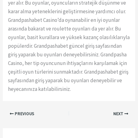
yer alır. Bu oyunlar, oyuncuların stratejik düşünme ve
karar alma yeteneklerini geliştirmesine yardımcı olur.
Grandpashabet Casino’da oynanabilir en iyi oyunlar
arasında bakarat ve roulette oyunları da yer alır. Bu
oyunlar, basit kurallara ve yüksek kazanç olasılıklarıyla
popülerdir. Grandpashabet güncel giriş sayfasından
giriş yaparak bu oyunları deneyebilirsiniz. Grandpasha
Casino, her tip oyuncunun ihtiyaçlarını karşılamak için
çeşitli oyun türlerini sunmaktadır. Grandpashabet giriş
sayfasından giriş yaparak bu oyunları deneyebilir ve
heyecanınıza katılabilirsiniz.
PREVIOUS
NEXT