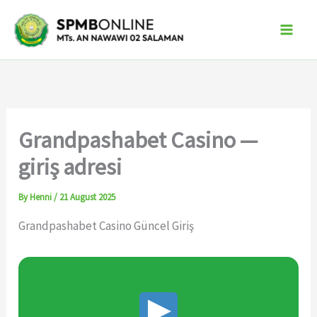
Skip
to
content
Grandpashabet Casino —
giriş adresi
By
Henni
/
21 August 2025
Grandpashabet Casino Güncel Giriş