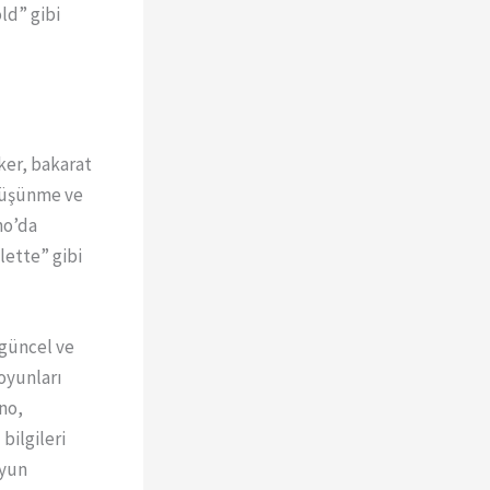
ld” gibi
ker, bakarat
 düşünme ve
no’da
lette” gibi
 güncel ve
oyunları
no,
bilgileri
oyun