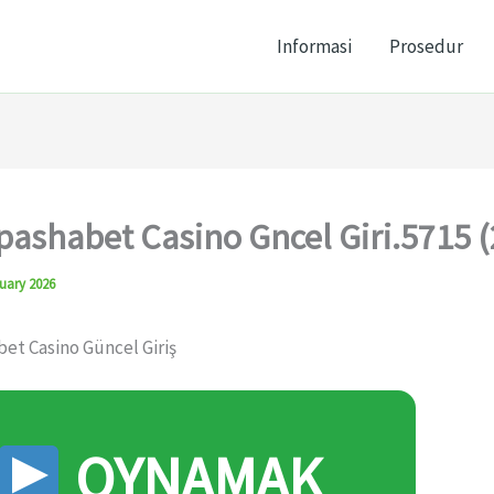
Informasi
Prosedur
ashabet Casino Gncel Giri.5715 (
uary 2026
et Casino Güncel Giriş
OYNAMAK