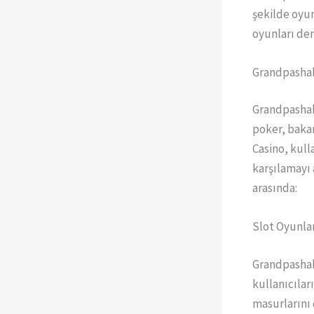
şekilde oyun
oyunları den
Grandpashabe
Grandpashabe
poker, bakar
Casino, kull
karşılamayı 
arasında:
Slot Oyunla
Grandpashabe
kullanıcılar
masurlarını 