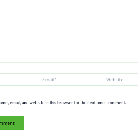
Email*
Website
me, email, and website in this browser for the next time I comment.