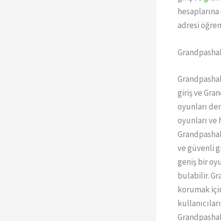
hesaplarına 
adresi öğren
Grandpashab
Grandpashabe
giriş ve Gran
oyunları de
oyunları ve 
Grandpashab
ve güvenli g
geniş bir oy
bulabilir. G
korumak için
kullanıcılar
Grandpashabe