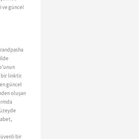
ri ve güncel
 Grandpasha
ilde
no’unun
ir linktir.
 en güncel
inden oluşan
formda
düzeyde
habet,
üvenli bir