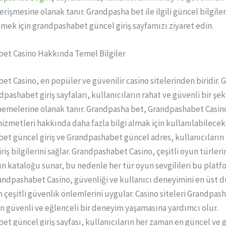
erişmesine olanak tanır. Grandpasha bet ile ilgili güncel bilgile
mek için grandpashabet güncel giriş sayfamızı ziyaret edin.
et Casino Hakkında Temel Bilgiler
t Casino, en popüler ve güvenilir casino sitelerinden biridir.
dpashabet giriş sayfaları, kullanıcıların rahat ve güvenli bir şek
nemelerine olanak tanır. Grandpasha bet, Grandpashabet Casi
hizmetleri hakkında daha fazla bilgi almak için kullanılabilecek b
et güncel giriş ve Grandpashabet güncel adres, kullanıcıların
iriş bilgilerini sağlar. Grandpashabet Casino, çeşitli oyun türler
un kataloğu sunar, bu nedenle her tür oyun sevgilileri bu plat
randpashabet Casino, güvenliği ve kullanıcı deneyimini en üst 
 çeşitli güvenlik önlemlerini uygular. Casino siteleri Grandpas
ın güvenli ve eğlenceli bir deneyim yaşamasına yardımcı olur.
t güncel giriş sayfası, kullanıcıların her zaman en güncel ve g