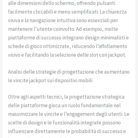
alle dimensioni dello schermo, offrendo pulsanti
facilmente cliccabili e menu semplificati. La chiarezza
visiva e la navigazione intuitiva sono essenziali per
mantenere l’utente coinvolto. Ad esempio, molte
piattaforme di successo integrano design minimalisti e
schede di gioco ottimizzate, riducendo l’affollamento
visivo e facilitando la selezione delle slot con jackpot.
Analisi delle strategie di progettazione che aumentano
le vincite jackpot sui dispositivi mobili
Oltre agli aspetti tecnici, la progettazione strategica
delle piattaforme gioca un ruolo fondamentale nel
massimizzare le vincite e l’engagement degli utenti. Le
scelte di design e le funzionalità integrate possono
influenzare direttamente le probabilità di successo e