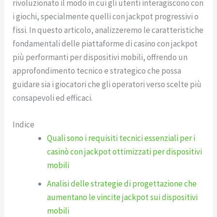
rivoluzionato il modo in cui gli utenti interagiscono con
i giochi, specialmente quelli con jackpot progressivi o
fissi. In questo articolo, analizzeremo le caratteristiche
fondamentali delle piattaforme di casino con jackpot
più performanti per dispositivi mobili, offrendo un
approfondimento tecnico e strategico che possa
guidare sia i giocatori che gli operatori verso scelte più
consapevoli ed efficaci.
Indice
Quali sono i requisiti tecnici essenziali per i
casinò con jackpot ottimizzati per dispositivi
mobili
Analisi delle strategie di progettazione che
aumentano le vincite jackpot sui dispositivi
mobili