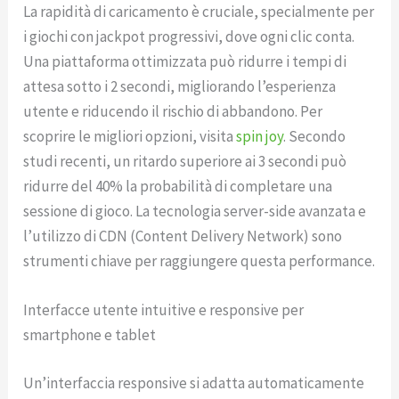
La rapidità di caricamento è cruciale, specialmente per
i giochi con jackpot progressivi, dove ogni clic conta.
Una piattaforma ottimizzata può ridurre i tempi di
attesa sotto i 2 secondi, migliorando l’esperienza
utente e riducendo il rischio di abbandono. Per
scoprire le migliori opzioni, visita
spin joy
. Secondo
studi recenti, un ritardo superiore ai 3 secondi può
ridurre del 40% la probabilità di completare una
sessione di gioco. La tecnologia server-side avanzata e
l’utilizzo di CDN (Content Delivery Network) sono
strumenti chiave per raggiungere questa performance.
Interfacce utente intuitive e responsive per
smartphone e tablet
Un’interfaccia responsive si adatta automaticamente