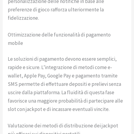
personalizzazione delle notifiche in base alle
preferenze di gioco rafforza ulteriormente la
fidelizzazione.
Ottimizzazione delle funzionalità di pagamento
mobile
Le soluzioni di pagamento devono essere semplici,
rapide e sicure. L’integrazione di metodi come e-
wallet, Apple Pay, Google Pay e pagamento tramite
SMS permette di effettuare depositi e prelievi senza
uscire dalla piattaforma. La fluidità di questa fase
favorisce una maggiore probabilità di partecipare alle
slot con jackpot e di incassare eventuali vincite.
Valutazione dei metodi di distribuzione dei jackpot