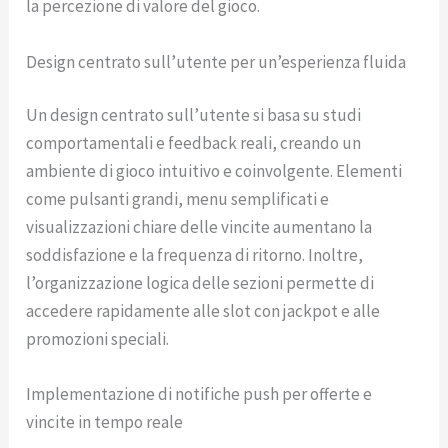
la percezione di valore del gioco.
Design centrato sull’utente per un’esperienza fluida
Un design centrato sull’utente si basa su studi
comportamentali e feedback reali, creando un
ambiente di gioco intuitivo e coinvolgente. Elementi
come pulsanti grandi, menu semplificati e
visualizzazioni chiare delle vincite aumentano la
soddisfazione e la frequenza di ritorno. Inoltre,
l’organizzazione logica delle sezioni permette di
accedere rapidamente alle slot con jackpot e alle
promozioni speciali.
Implementazione di notifiche push per offerte e
vincite in tempo reale