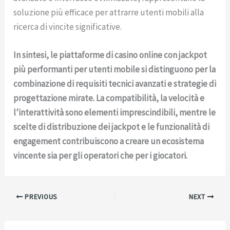
soluzione più efficace per attrarre utenti mobili alla
ricerca di vincite significative.
In sintesi, le piattaforme di casino online con jackpot
più performanti per utenti mobile si distinguono per la
combinazione di requisiti tecnici avanzati e strategie di
progettazione mirate. La compatibilità, la velocità e
l’interattività sono elementi imprescindibili, mentre le
scelte di distribuzione dei jackpot e le funzionalità di
engagement contribuiscono a creare un ecosistema
vincente sia per gli operatori che per i giocatori.
PREVIOUS
NEXT