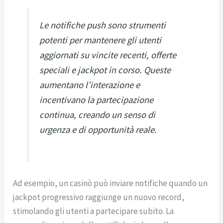
Le notifiche push sono strumenti
potenti per mantenere gli utenti
aggiornati su vincite recenti, offerte
speciali e jackpot in corso. Queste
aumentano l’interazione e
incentivano la partecipazione
continua, creando un senso di
urgenza e di opportunità reale.
Ad esempio, un casinò può inviare notifiche quando un
jackpot progressivo raggiunge un nuovo record,
stimolando gli utenti a partecipare subito. La