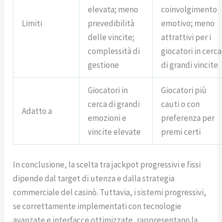
elevata; meno
coinvolgimento
Limiti
prevedibilità
emotivo; meno
delle vincite;
attrattivi per i
complessità di
giocatori in cerca
gestione
di grandi vincite
Giocatori in
Giocatori più
cerca di grandi
cauti o con
Adatto a
emozioni e
preferenza per
vincite elevate
premi certi
In conclusione, la scelta tra jackpot progressivi e fissi
dipende dal target di utenza e dalla strategia
commerciale del casinò. Tuttavia, i sistemi progressivi,
se correttamente implementati con tecnologie
avanzate e interfacce ottimizzate, rappresentano la