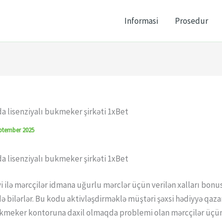
Informasi
Prosedur
a lisenziyalı bukmeker şirkəti 1xBet
ptember 2025
a lisenziyalı bukmeker şirkəti 1xBet
ilə mərcçilər idmana uğurlu mərclər üçün verilən xalları bonus 
 bilərlər. Bu kodu aktivləşdirməklə müştəri şəxsi hədiyyə qaz
meker kontoruna daxil olmaqda problemi olan mərcçilər üçün