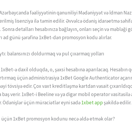
Azərbaycanda fəaliyyətinin qanuniliyi Mədəniyyət və İdman Nazi
erilmiş lisenziya ilə təmin edilir. Əvvəlcə ödəniş idarəetmə səhif
. Sonra detalları hesabınıza bağlayın, onları seçin və məbləği gö
rı ad günü şərəfinə 1xBet-dən promosyon kodu alırlar.
ytı: balansınızı doldurmaq və pul çıxarmaq yolları
 1xBet-ə daxil olduqda, o, şəxsi hesabına aparılacaq. Hesabın
artırmaq üçün administrasiya 1xBet Google Authenticator açarı
əyi tövsiyə edir. Çox vaxt kreditləşmə kartdan vəsait çıxarıldıq
 baş verir. 1xBet-i Beeline və ya digər mobil operator vasitəsilə
Ödənişlər üçün müraciətlər eyni sadə
1xbet app
şəkildə edilir.
 üçün 1xBet promosyon kodunu necə əldə etmək olar?