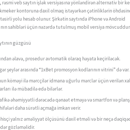
, rəsmi veb saytın işlək versiyasına yönləndirən alternativ bir ke
meker kontoruna daxil olmaq istəyərkən çətinliklərin öhdəsi
təsirli yolu hesab olunur. Şirkətin saytında iPhone və Android
ının sahibləri üçün nəzərdə tutulmuş mobil versiya mövcuddur
aytının güzgüsü
ndan əlavə, prosedur avtomatik olaraq həyata keçiriləcək.
gər şeylər arasında “1xBet promosyon kodlarının vitrini” də var.
un köməyi ilə mərcçilər idmana uğurlu mərclər üçün verilən xa
arları ilə mübadilə edə bilərlər.
afikə əhəmiyyətli dərəcədə qənaət etməyə və smartfon və planş
hifələri daha sürətli açmağa imkan verir.
hisçi yalnız əməliyyat ölçüsünü daxil etməli və bir neçə dəqiqə
dər gözləməlidir.