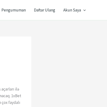
Pengumuman
Daftar Ulang
Akun Saya
açarları ilə
anacaq. 1xBet
 çox faydalı