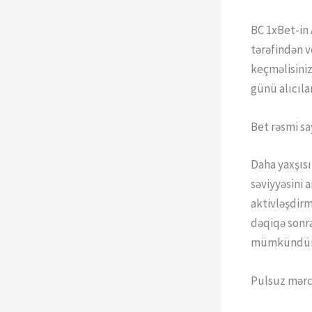
BC 1xBet-in 
tərəfindən v
keçməlisiniz
günü alıcıla
Bet rəsmi sa
Daha yaxşısı
səviyyəsini 
aktivləşdirm
dəqiqə sonra
mümkündür. 
Pulsuz mərc