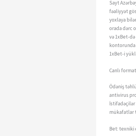
Sayt Azərbay
fəaliyyət gö
yoxlaya bil
orada dərc o
və 1xBet-də
kontorunda 
1xBet-i yük
Canlı format
Ödəniş təhlü
antivirus p
İstifadəçilə
mükafatlar to
Bet: texniki