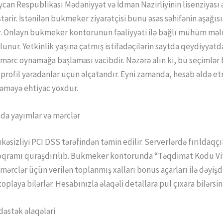
can Respublikası Mədəniyyət və İdman Nazirliyinin lisenziyası 
stərir. İstənilən bukmeker ziyarətçisi bunu əsas səhifənin aşağı
ər. Onlayn bukmeker kontorunun fəaliyyəti ilə bağlı mühüm mə
lunur. Yetkinlik yaşına çatmış istifadəçilərin saytda qeydiyyat
 mərc oynamağa başlaması vacibdir. Nəzərə alın ki, bu seçimlə
profil yaradanlar üçün əlçatandır. Eyni zamanda, hesab əldə e
ləməyə ehtiyac yoxdur.
da yayımlar və mərclər
kəsizliyi PCI DSS tərəfindən təmin edilir. Serverlərdə fırıldaqçı
roqramı quraşdırılıb. Bukmeker kontorunda “Təqdimat Kodu Vitr
r mərclər üçün verilən toplanmış xalları bonus açarları ilə dəyişd
playa bilərlər. Hesabınızla əlaqəli detallara pul çıxara bilərsini
 dəstək əlaqələri