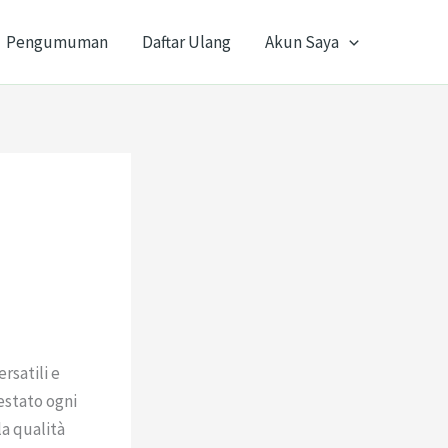
Pengumuman
Daftar Ulang
Akun Saya
rsatili e
estato ogni
la qualità