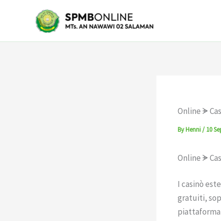
Skip
to
content
Online ᗘ Cas
By
Henni
/
10 Se
Online ᗘ Cas
I casinò este
gratuiti, so
piattaforma s