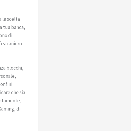
 la scelta
a tua banca,
ono di
ò straniero
nza blocchi,
rsonale,
onfini
icare che sia
natamente,
Gaming, di