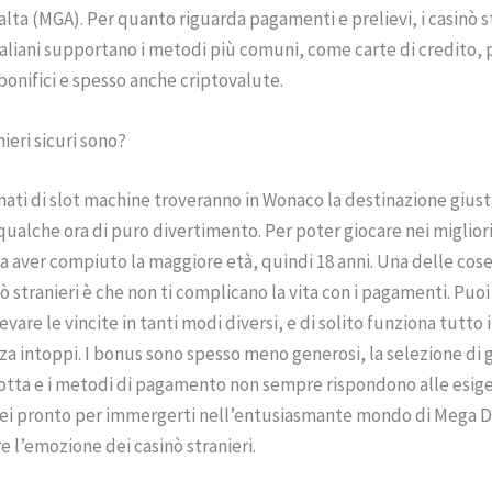
lta (MGA). Per quanto riguarda pagamenti e prelievi, i casinò s
aliani supportano i metodi più comuni, come carte di credito, 
 bonifici e spesso anche criptovalute.
nieri sicuri sono?
nati di slot machine troveranno in Wonaco la destinazione giust
qualche ora di puro divertimento. Per poter giocare nei miglior
 aver compiuto la maggiore età, quindi 18 anni. Una delle cose
ò stranieri è che non ti complicano la vita con i pagamenti. Puoi r
evare le vincite in tanti modi diversi, e di solito funziona tutto
za intoppi. I bonus sono spesso meno generosi, la selezione di 
dotta e i metodi di pagamento non sempre rispondono alle esig
 sei pronto per immergerti nell’entusiasmante mondo di Mega D
 l’emozione dei casinò stranieri.