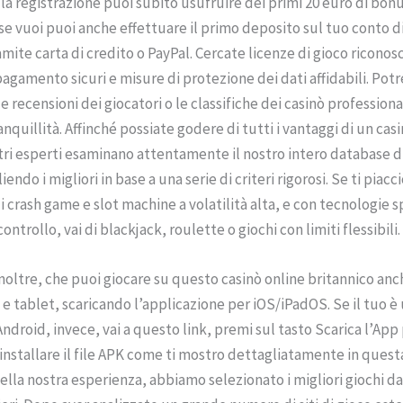
a registrazione puoi subito usufruire dei primi 20 euro di bon
se vuoi puoi anche effettuare il primo deposito sul tuo conto d
mite carta di credito o PayPal. Cercate licenze di gioco riconosci
agamento sicuri e misure di protezione dei dati affidabili. Pot
e recensioni dei giocatori o le classifiche dei casinò professiona
nquillità. Affinché possiate godere di tutti i vantaggi di un casi
stri esperti esaminano attentamente il nostro intero database d
iendo i migliori in base a una serie di criteri rigorosi. Se ti piacc
i crash game e slot machine a volatilità alta, e con tecnologie sp
 controllo, vai di blackjack, roulette o giochi con limiti flessibili.
inoltre, che puoi giocare su questo casinò online britannico an
 tablet, scaricando l’applicazione per iOS/iPadOS. Se il tuo è
ndroid, invece, vai a questo link, premi sul tasto Scarica l’App 
nstallare il file APK come ti mostro dettagliatamente in quest
ella nostra esperienza, abbiamo selezionato i migliori giochi dal