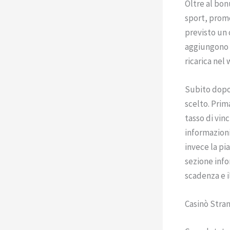
Oltre al bon
sport, promo
previsto un 
aggiungono p
ricarica nel
Subito dopo 
scelto. Prim
tasso di vinc
informazioni
invece la pi
sezione info
scadenza e i
Casinò Stran