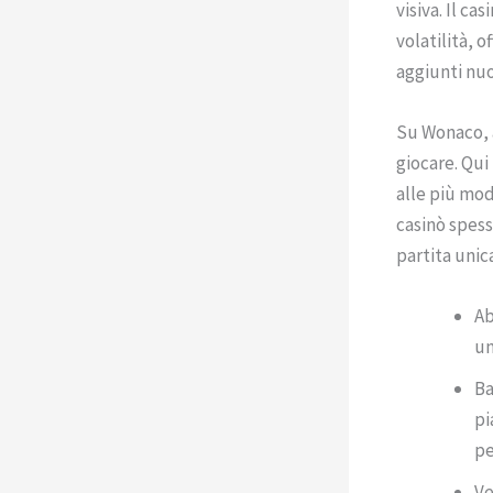
visiva. Il c
volatilità, 
aggiunti nuo
Su Wonaco, a
giocare. Qui 
alle più mod
casinò spess
partita unica
Ab
un
Ba
pi
pe
Ve