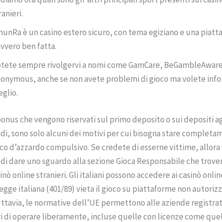
ranieri.
unRa è un casino estero sicuro, con tema egiziano e una piatt
vvero ben fatta.
tete sempre rivolgervi a nomi come GamCare, BeGambleAware
onymous, anche se non avete problemi di gioco ma volete info
glio.
 bonus che vengono riservati sul primo deposito o sui depositi ag
di, sono solo alcuni dei motivi per cui bisogna stare completa
oco d’azzardo compulsivo. Se credete di esserne vittime, allora 
di dare uno sguardo alla sezione Gioca Responsabile che trover
sinò online stranieri. Gli italiani possono accedere ai casinò onlin
legge italiana (401/89) vieta il gioco su piattaforme non autoriz
ttavia, le normative dell’UE permettono alle aziende registrate
 di operare liberamente, incluse quelle con licenze come quel