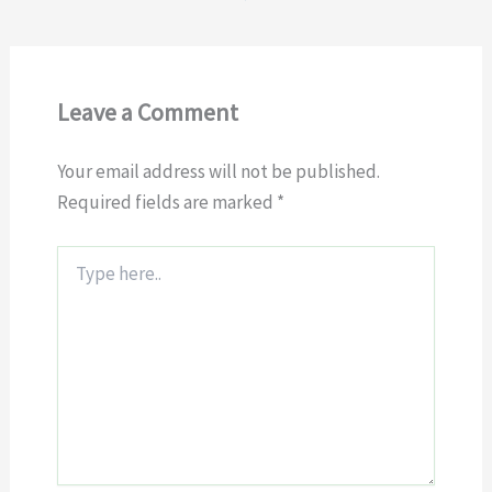
Leave a Comment
Your email address will not be published.
Required fields are marked
*
Type
here..