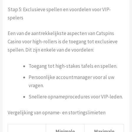
Stap 5: Exclusieve spellen en voordelen voor VIP-
spelers
Een van de aantrekkelijkste aspecten van Catspins
Casino voor high-rollers is de toegang tot exclusieve
spellen. Dit zijn enkele van de voordelen:
Toegang tot high-stakes tafels en spellen.
Persoonlijke accountmanager voor al uw
vragen.
Snellere opnameprocedures voor VIP-leden.
Vergelijking van opname- en stortingslimieten
Minimale
Maximale