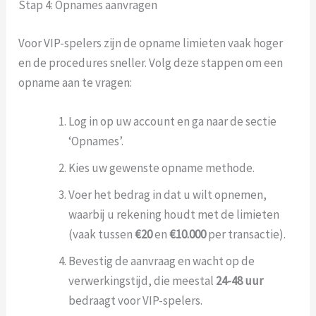
Stap 4: Opnames aanvragen
Voor VIP-spelers zijn de opname limieten vaak hoger
en de procedures sneller. Volg deze stappen om een
opname aan te vragen:
Log in op uw account en ga naar de sectie
‘Opnames’.
Kies uw gewenste opname methode.
Voer het bedrag in dat u wilt opnemen,
waarbij u rekening houdt met de limieten
(vaak tussen
€20
en
€10.000
per transactie).
Bevestig de aanvraag en wacht op de
verwerkingstijd, die meestal
24-48 uur
bedraagt voor VIP-spelers.