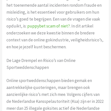
het toenemende aantal incidenten rondom fraude en
misleiding, is het essentieel voor gebruikers om hun
risico’s goed te begrijpen. Een van de vragen die vaak
opduikt, is:
puppybet scam of niet?
. In dit artikel
onderzoeken we deze kwestie binnen de bredere
context van de online gokindustrie, veiligheidsrisico’s,
en hoe je jezelf kunt beschermen.
De Lage Drempel en Risico’s van Online
Sportweddenschappen
Online sportweddenschappen bieden gemak en
aantrekkelijke quoteringen, maar brengen ook
aanzienlijke risico’s met zich mee. Volgens cijfers van
de Nederlandse Kansspelautoriteit (Ksa) zijn er in 2022
meer dan 25 illegale goksites actief die Nederlandse