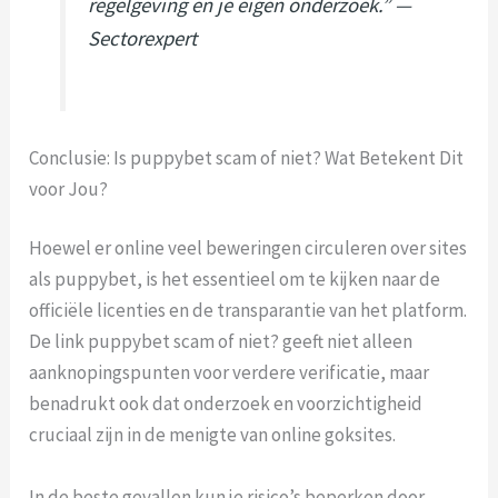
regelgeving en je eigen onderzoek.” —
Sectorexpert
Conclusie: Is puppybet scam of niet? Wat Betekent Dit
voor Jou?
Hoewel er online veel beweringen circuleren over sites
als puppybet, is het essentieel om te kijken naar de
officiële licenties en de transparantie van het platform.
De link puppybet scam of niet? geeft niet alleen
aanknopingspunten voor verdere verificatie, maar
benadrukt ook dat onderzoek en voorzichtigheid
cruciaal zijn in de menigte van online goksites.
In de beste gevallen kun je risico’s beperken door