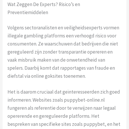
Wat Zeggen De Experts? Risico’s en
Preventiemiddelen
Volgens sectoranalisten en veiligheidsexperts vormen
illegale gambling platforms een verhoogd risico voor
consumenten. Ze waarschuwen dat
bedrijven die niet
gereguleerd zijn
zonder transparantie opereren en
vaak misbruik maken van de onwetendheid van
spelers. Daarbij komt dat rapportages van fraude en
diefstal via online goksites toenemen.
Het is daarom cruciaal dat geïnteresseerden zich goed
informeren. Websites zoals puppybet-online.nl
fungeren als referentie door te verwijzen naar legaal
opererende en gereguleerde platforms. Het
bespreken van specifieke sites zoals puppybet, en het