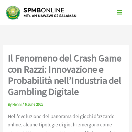
Skip
to
content
Il Fenomeno del Crash Game
con Razzi: Innovazione e
Probabilità nell’Industria del
Gambling Digitale
By
Henni
/
6 June 2025
Nell’evoluzione del panorama dei giochi d’azzardo
online, alcune tipologie di giochi emergono come