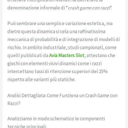
denominazione informale di “
crash game con razzi
“.
Può sembrare una semplice variazione estetica, ma
dietro questa dinamica si cela una raffinatissima
meccanica di probabilità e di integrazione di modelli di
rischio. In ambito industriale, studi campionati, come
quelli pubblicati da
Avia Masters Slot
, attestano che
giochi con elementi visivi dinamici come i razzi
intercettano tassi di ritenzione superiori del 25%
rispetto alle varianti più statiche.
Analisi Dettagliata: Come Funziona un Crash Game con
Razzi?
Analizziamo in modo schematico le componenti
tecniche principali: