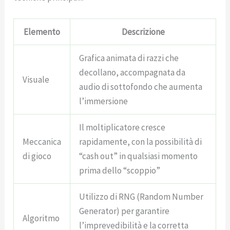
Elemento
Descrizione
Grafica animata di razzi che
decollano, accompagnata da
Visuale
audio di sottofondo che aumenta
l’immersione
Il moltiplicatore cresce
Meccanica
rapidamente, con la possibilità di
di gioco
“cash out” in qualsiasi momento
prima dello “scoppio”
Utilizzo di RNG (Random Number
Generator) per garantire
Algoritmo
l’imprevedibilità e la corretta