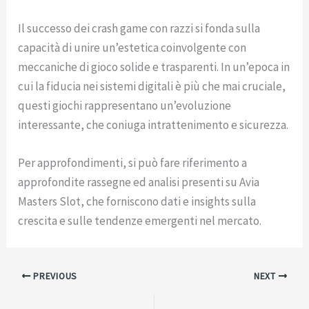
Il successo dei crash game con razzi si fonda sulla
capacità di unire un’estetica coinvolgente con
meccaniche di gioco solide e trasparenti. In un’epoca in
cui la fiducia nei sistemi digitali è più che mai cruciale,
questi giochi rappresentano un’evoluzione
interessante, che coniuga intrattenimento e sicurezza.
Per approfondimenti, si può fare riferimento a
approfondite rassegne ed analisi presenti su Avia
Masters Slot, che forniscono dati e insights sulla
crescita e sulle tendenze emergenti nel mercato.
PREVIOUS
NEXT