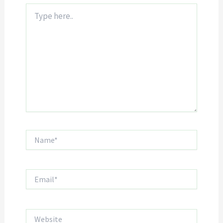
Type
here..
Name*
Email*
Website