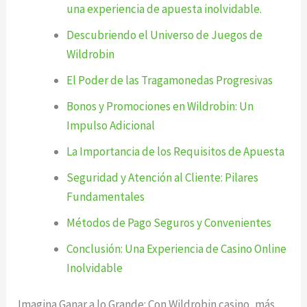
una experiencia de apuesta inolvidable.
Descubriendo el Universo de Juegos de
Wildrobin
El Poder de las Tragamonedas Progresivas
Bonos y Promociones en Wildrobin: Un
Impulso Adicional
La Importancia de los Requisitos de Apuesta
Seguridad y Atención al Cliente: Pilares
Fundamentales
Métodos de Pago Seguros y Convenientes
Conclusión: Una Experiencia de Casino Online
Inolvidable
Imagina Ganar a lo Grande: Con Wildrobin casino, más