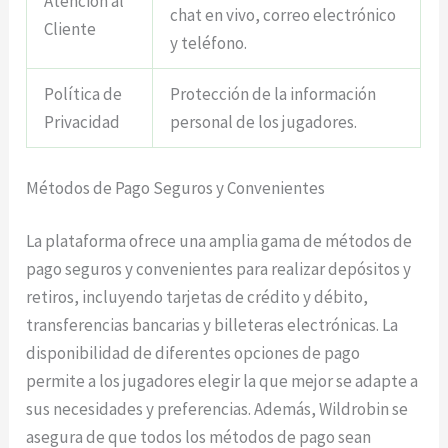
Atención al
chat en vivo, correo electrónico
Cliente
y teléfono.
Política de
Protección de la información
Privacidad
personal de los jugadores.
Métodos de Pago Seguros y Convenientes
La plataforma ofrece una amplia gama de métodos de
pago seguros y convenientes para realizar depósitos y
retiros, incluyendo tarjetas de crédito y débito,
transferencias bancarias y billeteras electrónicas. La
disponibilidad de diferentes opciones de pago
permite a los jugadores elegir la que mejor se adapte a
sus necesidades y preferencias. Además, Wildrobin se
asegura de que todos los métodos de pago sean