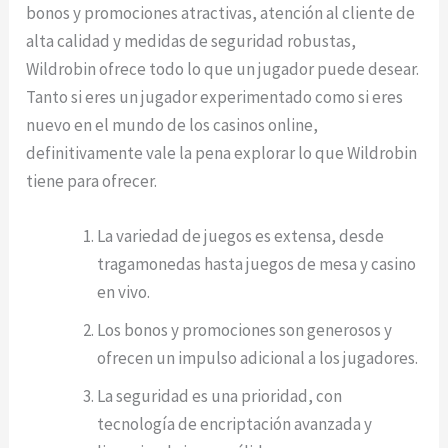
bonos y promociones atractivas, atención al cliente de
alta calidad y medidas de seguridad robustas,
Wildrobin ofrece todo lo que un jugador puede desear.
Tanto si eres un jugador experimentado como si eres
nuevo en el mundo de los casinos online,
definitivamente vale la pena explorar lo que Wildrobin
tiene para ofrecer.
La variedad de juegos es extensa, desde
tragamonedas hasta juegos de mesa y casino
en vivo.
Los bonos y promociones son generosos y
ofrecen un impulso adicional a los jugadores.
La seguridad es una prioridad, con
tecnología de encriptación avanzada y