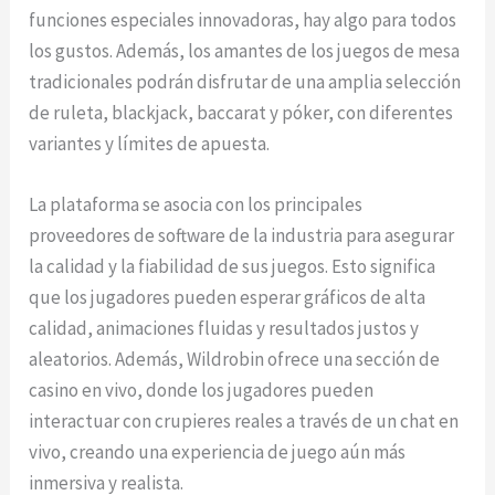
funciones especiales innovadoras, hay algo para todos
los gustos. Además, los amantes de los juegos de mesa
tradicionales podrán disfrutar de una amplia selección
de ruleta, blackjack, baccarat y póker, con diferentes
variantes y límites de apuesta.
La plataforma se asocia con los principales
proveedores de software de la industria para asegurar
la calidad y la fiabilidad de sus juegos. Esto significa
que los jugadores pueden esperar gráficos de alta
calidad, animaciones fluidas y resultados justos y
aleatorios. Además, Wildrobin ofrece una sección de
casino en vivo, donde los jugadores pueden
interactuar con crupieres reales a través de un chat en
vivo, creando una experiencia de juego aún más
inmersiva y realista.