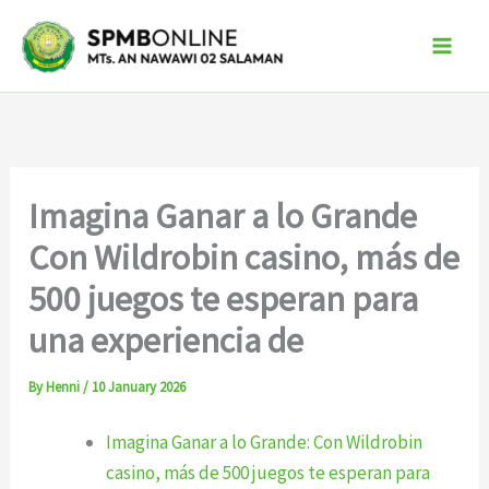
Skip
to
content
Imagina Ganar a lo Grande
Con Wildrobin casino, más de
500 juegos te esperan para
una experiencia de
By
Henni
/
10 January 2026
Imagina Ganar a lo Grande: Con Wildrobin
casino, más de 500 juegos te esperan para