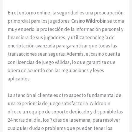
En el entorno online, la seguridad es una preocupación
primordial para los jugadores.
Casino Wildrobin
se toma
muy en serio la protección de la información personal y
financiera de sus jugadores, y utiliza tecnología de
encriptación avanzada para garantizar que todas las
transacciones sean seguras. Además, el casino cuenta
con licencias de juego válidas, lo que garantiza que
opera de acuerdo con las regulaciones y leyes
aplicables.
La atención al cliente es otro aspecto fundamental de
una experiencia de juego satisfactoria. Wildrobin
ofrece un equipo de soporte dedicado y disponible las
24 horas del día, los 7 días de la semana, para resolver
cualquier duda o problema que puedan tener los