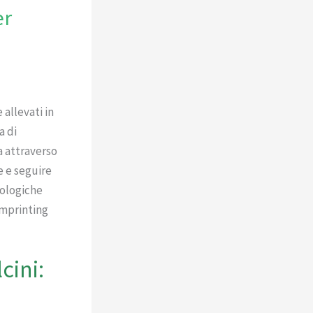
er
 allevati in
a di
a attraverso
e e seguire
biologiche
imprinting
cini: