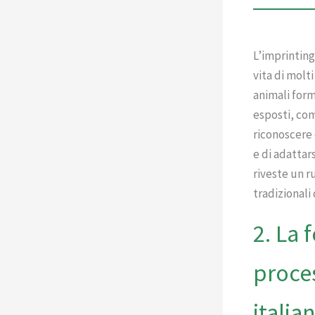
L’imprinting
vita di molti
animali form
esposti, com
riconoscere 
e di adattar
riveste un r
tradizionali
2. La 
proces
italia