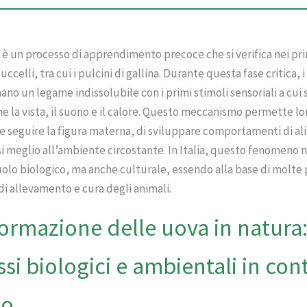
 è un processo di apprendimento precoce che si verifica nei prim
 uccelli, tra cui i pulcini di gallina. Durante questa fase critica, i
ano un legame indissolubile con i primi stimoli sensoriali a cui
e la vista, il suono e il calore. Questo meccanismo permette lo
e seguire la figura materna, di sviluppare comportamenti di a
si meglio all’ambiente circostante. In Italia, questo fenomeno 
uolo biologico, ma anche culturale, essendo alla base di molte 
 di allevamento e cura degli animali.
formazione delle uova in natura
si biologici e ambientali in con
no