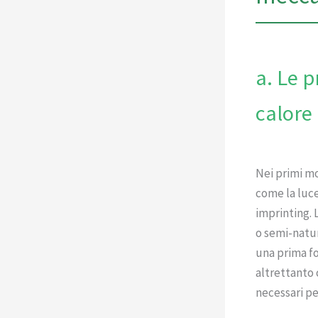
a. Le p
calore
Nei primi mo
come la luce
imprinting. 
o semi-natura
una prima fo
altrettanto 
necessari p