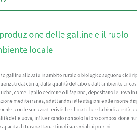
iproduzione delle galline e il ruolo
mbiente locale
lte galline allevate in ambito rurale e biologico seguono cicli r
fluenzati dal clima, dalla qualità del cibo e dall’ambiente circos
atiche, come il gallo cedrone o il fagiano, depositano le uova in 
azione mediterranea, adattandosi alle stagioni e alle risorse disp
ocale, con le sue caratteristiche climatiche e la biodiversità, 
lità delle uova, influenzando non solo la loro composizione nu
capacità di trasmettere stimoli sensoriali ai pulcini.