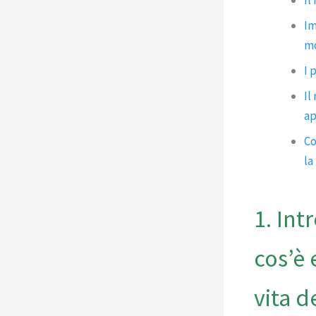
Im
mo
I 
Il
ap
Co
la
1. Int
cos’è 
vita d