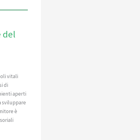
e del
li vitali
i di
ienti aperti
 a sviluppare
nitore è
soriali