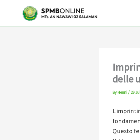
Skip
to
content
Imprin
delle 
By
Henni
/
29 Ju
L’imprinti
fondamenta
Questo fen