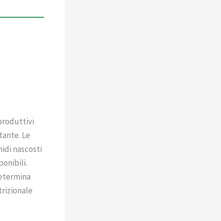
iproduttivi
tante. Le
nidi nascosti
onibili.
determina
trizionale