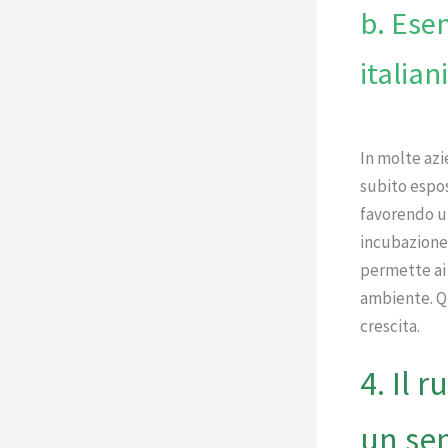
b. Esem
italian
In molte azi
subito espost
favorendo un
incubazione 
permette ai 
ambiente. Qu
crescita.
4. Il 
un se