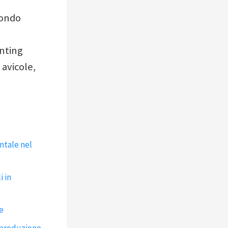
i
mondo
nting
 avicole,
ntale nel
i in
e
riproduzione