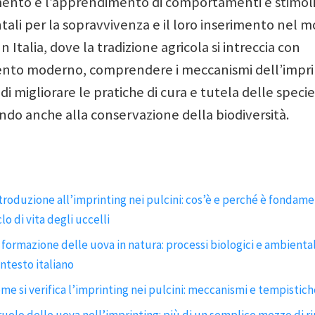
mento e l’apprendimento di comportamenti e stimol
ali per la sopravvivenza e il loro inserimento nel 
n Italia, dove la tradizione agricola si intreccia con
ento moderno, comprendere i meccanismi dell’impri
i migliorare le pratiche di cura e tutela delle specie
do anche alla conservazione della biodiversità.
troduzione all’imprinting nei pulcini: cos’è e perché è fondame
clo di vita degli uccelli
 formazione delle uova in natura: processi biologici e ambiental
ntesto italiano
me si verifica l’imprinting nei pulcini: meccanismi e tempistich
 ruolo delle uova nell’imprinting: più di un semplice mezzo di 