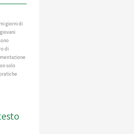
i giorni di
 giovani
 sono
ro di
limentazione
non solo
pratiche
:
testo