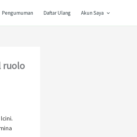
Pengumuman
Daftar Ulang
Akun Saya
l ruolo
cini.
rmina