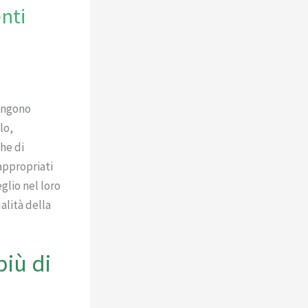
nti
vengono
lo,
he di
appropriati
glio nel loro
alità della
più di