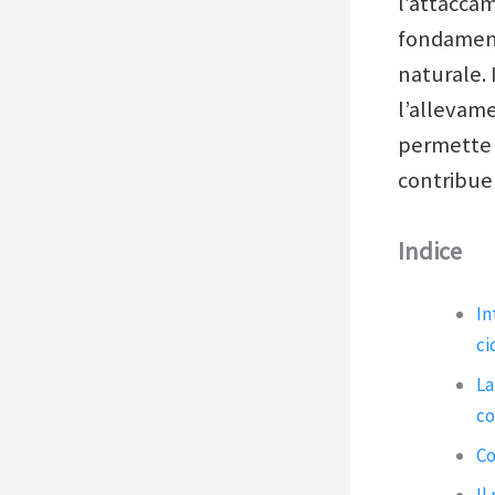
l’attacca
fondament
naturale. I
l’allevam
permette d
contribuen
Indice
In
ci
La
co
Co
Il