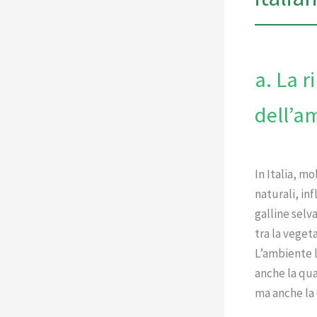
a. La r
dell’a
In Italia, mo
naturali, in
galline selv
tra la veget
L’ambiente l
anche la qua
ma anche la 