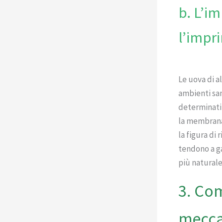
b. L’im
l’impri
Le uova di al
ambienti san
determinati 
la membrana 
la figura di 
tendono a ga
più naturale
3. Com
mecca