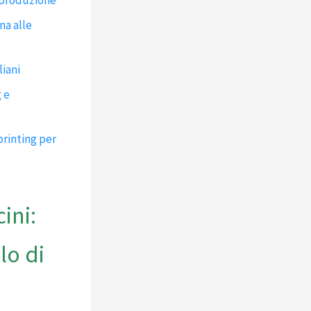
na alle
liani
 e
printing per
ini:
lo di