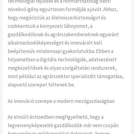
technológiai fejlődés és a fenntarthatóság iránti
növekvő igény együttesen formálják a jövőt. Ahhoz,
hogy megőrizzük az élelmiszerbiztonságot és
csökkentsük a környezeti lábnyomot, a
gazdálkodóknak és agrárszakembereknek egyaránt
alkalmazkodóképességet és innovációt kell
beépíteniük mindennapi gyakorlatukba. Ebben a
folyamatban a digitális technológiák, adatvezérelt
megközelítések és olyan szolgáltatási rendszerek,
mint például az agrárszektor specializált támogatása,
alapvető szerepet töltenek be.
Az innováció szerepe a modern mezőgazdaságban
Az elmúlt évtizedben megfigyelhető, hogy a
legversenyképesebb gazdálkodók már nem csupán
hagyományos módszerekkel dolgoznak, hanem