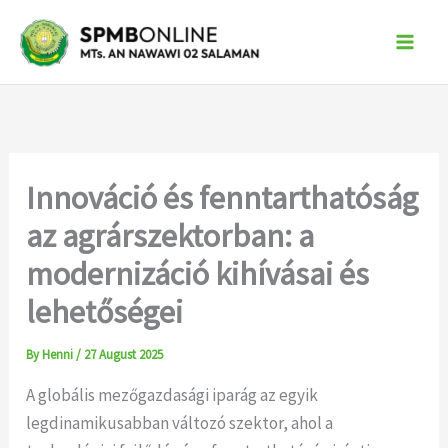
Skip
to
content
Innováció és fenntarthatóság
az agrárszektorban: a
modernizáció kihívásai és
lehetőségei
By
Henni
/
27 August 2025
A globális mezőgazdasági iparág az egyik
legdinamikusabban változó szektor, ahol a