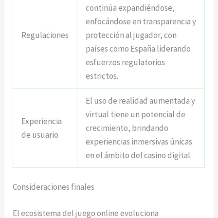
continúa expandiéndose,
enfocándose en transparencia y
Regulaciones
protección al jugador, con
países como España liderando
esfuerzos regulatorios
estrictos.
El uso de realidad aumentada y
virtual tiene un potencial de
Experiencia
crecimiento, brindando
de usuario
experiencias inmersivas únicas
en el ámbito del casino digital.
Consideraciones finales
El ecosistema del juego online evoluciona