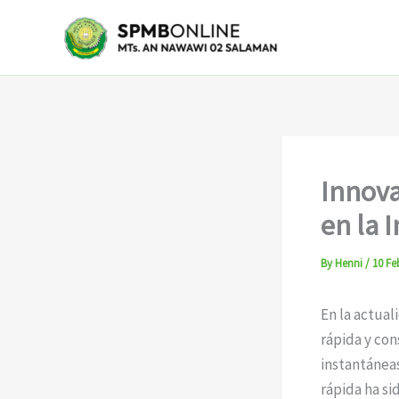
Skip
to
content
Innova
en la 
By
Henni
/
10 Fe
En la actual
rápida y co
instantáneas
rápida ha si