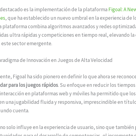
destacado es la implementación de la plataforma
Figoal: A Ne
mes
, que ha establecido un nuevo umbral en la experiencia de l
La plataforma combina algoritmos avanzados y redes optimizad
idas ultra rápidas y competiciones en tiempo real, elevando la c
este sector emergente.
Paradigma de Innovación en Juegos de Alta Velocidad
nte, Figoal ha sido pionero en definir lo que ahora se recono
ar para los juegos rápidos
. Su enfoque en reducir los tiempos
 interacción en plataformas web y móviles ha permitido que lo
 una jugabilidad fluida y responsiva, imprescindible en títu
gundo cuenta.
no solo influye en la experiencia de usuario, sino que también
tunidades para el desarrollo de competencias, el incremento d