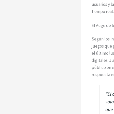
usuarios y l
tiempo real.
El Auge de 
Según los i
juegos que p
el último l
digitales. 
público en e
respuesta e
“El 
solo
que 