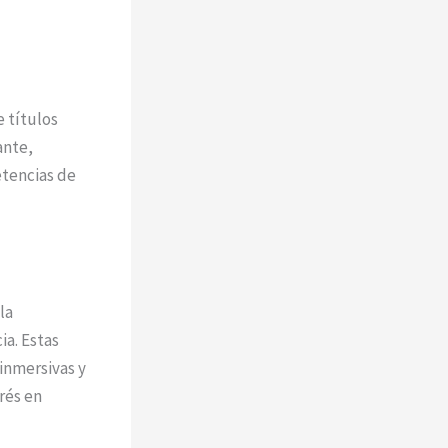
 títulos
ante,
etencias de
la
ia. Estas
inmersivas y
rés en