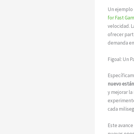
Un ejemplo 
for Fast Ga
velocidad. 
ofrecer part
demanda en 
Figoal: Un 
Específicame
nuevo estánd
y mejorar la
experimenten
cada milise
Este avance 
nuevas opor