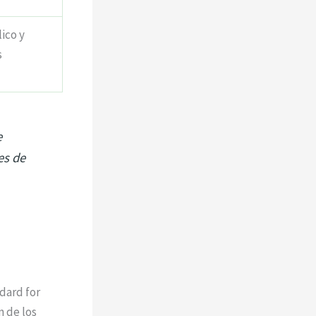
ico y
s
e
es de
dard for
n de los