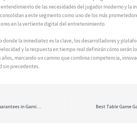
l entendimiento de las necesidades del jugador moderno y la i
 consolidan a este segmento como uno de los más prometedore
res en la vertiente digital del entretenimiento.
donde la inmediatez es la clave, los desarrolladores y plataf
 velocidad y la respuesta en tiempo real definirán cómo serán l
s años, marcando un camino que combina competencia, innova
d sin precedentes.
Innovations and Guarantees in Gaming Mechanics: Ensuring Fair Play in Modern Slot Machines