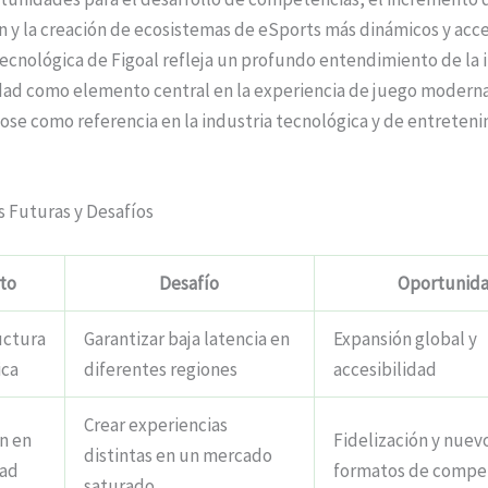
n y la creación de ecosistemas de eSports más dinámicos y acce
ecnológica de Figoal refleja un profundo entendimiento de la
idad como elemento central en la experiencia de juego modern
ose como referencia en la industria tecnológica y de entreten
s Futuras y Desafíos
to
Desafío
Oportunid
uctura
Garantizar baja latencia en
Expansión global y
ica
diferentes regiones
accesibilidad
Crear experiencias
n en
Fidelización y nuev
distintas en un mercado
dad
formatos de compe
saturado