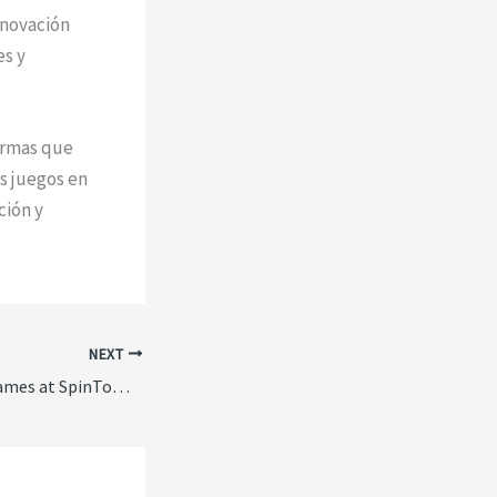
nnovación
s y
ormas que
os juegos en
ción y
NEXT
Best Table Game Games at SpinToWin Casino