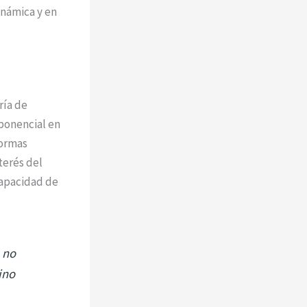
inámica y en
ría de
xponencial en
formas
terés del
capacidad de
 no
ino