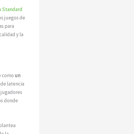
w Standard
os juegos de
as para
alidad y la
ce como
un
 de latencia
s jugadores
los donde
 plantea
e la