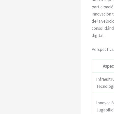
participació
innovación t
de la veloc
consolidánd
digital.
Perspectiva
Aspec
Infraestr
Tecnológ
Innovació
Jugabili