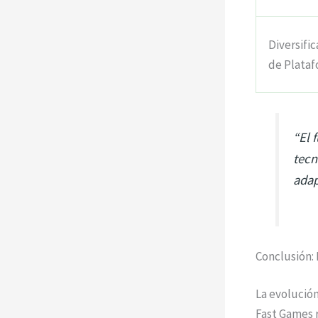
Diversific
de Plata
“El 
tecn
adap
Conclusión:
La evolució
Fast Games r