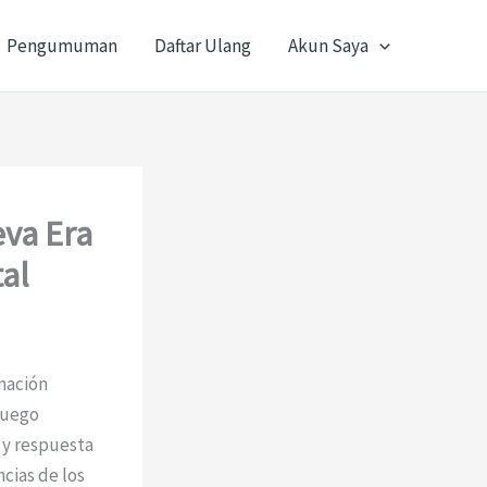
Pengumuman
Daftar Ulang
Akun Saya
va Era
tal
mación
juego
 y respuesta
cias de los