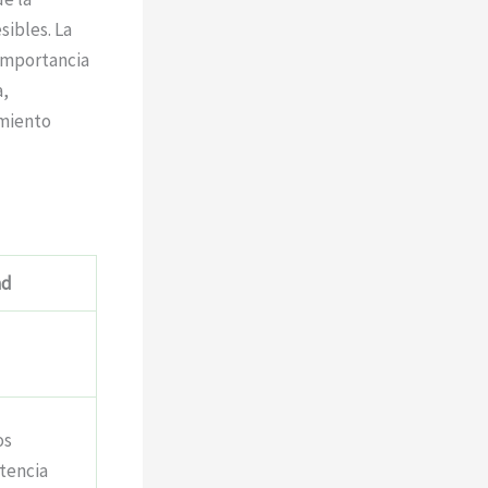
sibles. La
 importancia
a,
imiento
ad
os
tencia