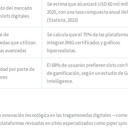
Se estima que alcanzará USD 60 mil mil
nto del mercado
2025, con una tasa compuesta anual del
slots digitales
(Statista, 2023)
e de
Se calcula que el 75% de las plataforma
das que utilizan
integran RNG certificados y gráficos
as avanzadas
hiperrealistas.
El 68% de usuarios prefieren slots con 
idad por parte de
de gamificación, según un estudio de 
ores
Intelligence.
e innovación tecnológica en las tragamonedas digitales —como 
lataformas revisadas en sitios especializados como piper spin