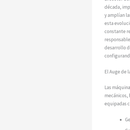
década, imp
y amplían l
esta evoluc
constante r
responsable.
desarrollo 
configurando
El Auge de l
Las máquina
mecánicos, 
equipadas c
Ge