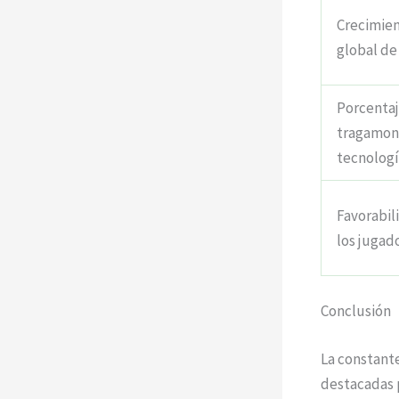
Crecimie
global de 
Porcentaj
tragamone
tecnologí
Favorabil
los jugad
Conclusión
La constant
destacadas p