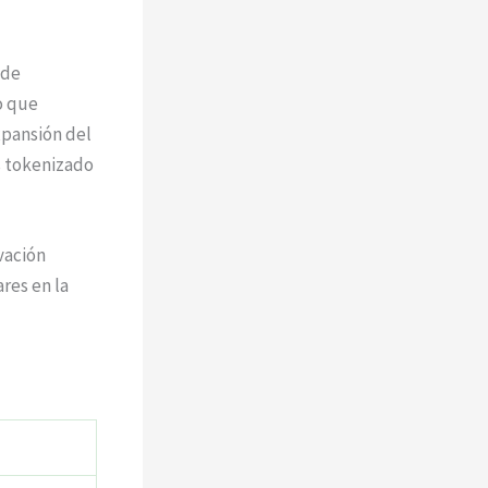
 de
lo que
xpansión del
s tokenizado
vación
res en la