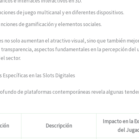
áficos e interfaces interactivos en 3D.
ciones de juego multicanal y en diferentes dispositivos.
nciones de gamificación y elementos sociales.
s no solo aumentan el atractivo visual, sino que también mejor
 transparencia, aspectos fundamentales en la percepción del u
el sector.
 Específicas en las Slots Digitales
 profundo de plataformas contemporáneas revela algunas tenden
Impacto en la E
ción
Descripción
del Juga