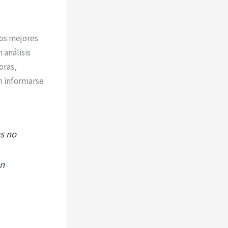
los mejores
 análisis
oras,
n informarse
s no
en