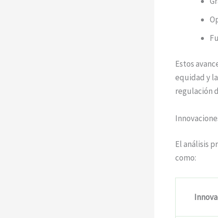
Gr
Op
Fu
Estos avance
equidad y la
regulación d
Innovaciones
El análisis
como:
Innova