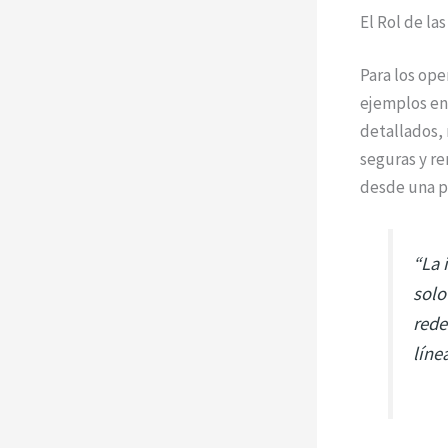
El Rol de l
Para los ope
ejemplos en
detallados,
seguras y r
desde una pe
“La 
solo
rede
líne