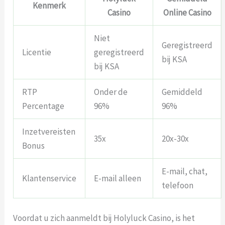
Kenmerk
Casino
Online Casino
Niet
Geregistreerd
Licentie
geregistreerd
bij KSA
bij KSA
RTP
Onder de
Gemiddeld
Percentage
96%
96%
Inzetvereisten
35x
20x-30x
Bonus
E-mail, chat,
Klantenservice
E-mail alleen
telefoon
Voordat u zich aanmeldt bij Holyluck Casino, is het