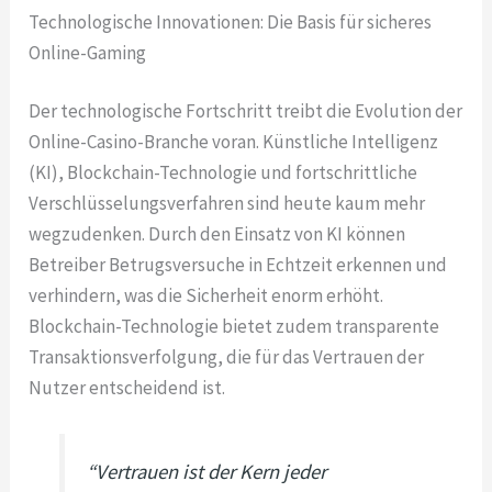
Technologische Innovationen: Die Basis für sicheres
Online-Gaming
Der technologische Fortschritt treibt die Evolution der
Online-Casino-Branche voran. Künstliche Intelligenz
(KI), Blockchain-Technologie und fortschrittliche
Verschlüsselungsverfahren sind heute kaum mehr
wegzudenken. Durch den Einsatz von KI können
Betreiber Betrugsversuche in Echtzeit erkennen und
verhindern, was die Sicherheit enorm erhöht.
Blockchain-Technologie bietet zudem transparente
Transaktionsverfolgung, die für das Vertrauen der
Nutzer entscheidend ist.
“Vertrauen ist der Kern jeder