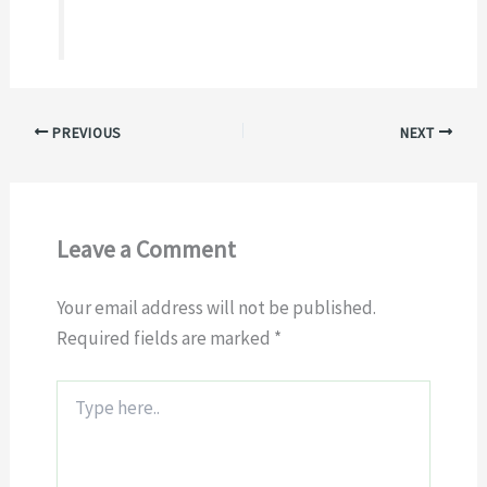
PREVIOUS
NEXT
Leave a Comment
Your email address will not be published.
Required fields are marked
*
Type
here..