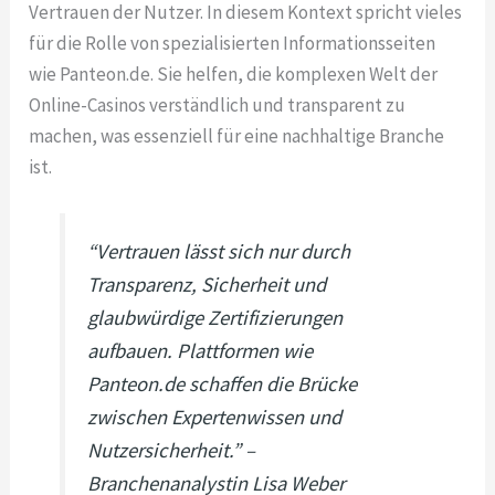
Vertrauen der Nutzer. In diesem Kontext spricht vieles
für die Rolle von spezialisierten Informationsseiten
wie Panteon.de. Sie helfen, die komplexen Welt der
Online-Casinos verständlich und transparent zu
machen, was essenziell für eine nachhaltige Branche
ist.
“Vertrauen lässt sich nur durch
Transparenz, Sicherheit und
glaubwürdige Zertifizierungen
aufbauen. Plattformen wie
Panteon.de schaffen die Brücke
zwischen Expertenwissen und
Nutzersicherheit.” –
Branchenanalystin Lisa Weber