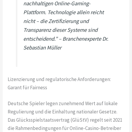
nachhaltigen Online-Gaming-
Plattform. Technologie allein reicht
nicht – die Zertifizierung und
Transparenz dieser Systeme sind
entscheidend.” – Branchenexperte Dr.
Sebastian Müller
Lizenzierung und regulatorische Anforderungen:
Garant für Fairness
Deutsche Spieler legen zunehmend Wert auf lokale
Regulierung und die Einhaltung nationaler Gesetze.
Das Glücksspielstaatsvertrag (GlüStV) regelt seit 2021
die Rahmenbedingungen für Online-Casino-Betreiber