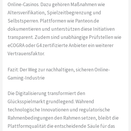
Online-Casinos. Dazu gehören Maßnahmen wie
Altersverifikation, Spielzeitbegrenzung und
Selbstsperren. Plattformen wie Panteon.de
dokumentieren und unterstützen diese Initiativen
transparent. Zudem sind unabhängige Prüfstellen wie
eCOGRA oder G4 zertifizierte Anbieter ein weiterer
Vertrauensfaktor.
Fazit: Der Weg zur nachhaltigen, sicheren Online-
Gaming-Industrie
Die Digitalisierung transformiert den
Glücksspielmarkt grundlegend. Während
technologische Innovationen und regulatorische
Rahmenbedingungen den Rahmen setzen, bleibt die
Plattformqualität die entscheidende Säule für das